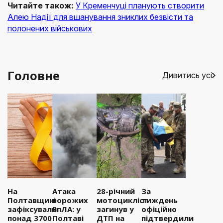
Читайте також:
У Кременчуці планують створити
Алею Надії для вшанування зниклих безвісти та
полонених військових
Головне
Дивитись усі
На
Атака
28-річний
За
Полтавщині
ворожих
мотоцикліст
тиждень
зафіксували
БпЛА: у
загинув у
офіційно
понад 3700
Полтаві
ДТП на
підтвердили