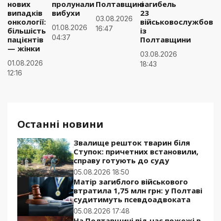
нових
пролунали
Полтавщині
загибель
випадків
вибухи
23
03.08.2026
онкології:
військовослужбовці
01.08.2026
16:47
більшість
із
04:37
пацієнтів
Полтавщини
— жінки
03.08.2026
01.08.2026
18:43
12:16
Останні новини
Звалище решток тварин біля
Ступок: причетних встановили,
справу готують до суду
05.08.2026 18:50
Матір загиблого військового
втратила 1,75 млн грн: у Полтаві
судитимуть псевдоадвоката
05.08.2026 17:48
На Полтавщині під час пожежі в