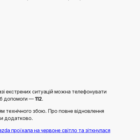
азі екстрених ситуацій можна телефонувати
жб допомоги —
112
.
ям технічного збою. Про повне відновлення
ти додатково.
da проїхала на червоне світло та зіткнулася