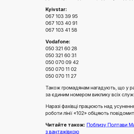
Kyivstar:
067 103 39 95
067 103 40 91
067 103 41 58
Vodafone:
050 321 60 28
050 321 60 31
050 070 09 42
050 070 11 02
050 070 11 27
Також громадянам нагадують, що у р
за єдиним номером виклику всіх слу
Наразі фахівці працюють над усуненн
роботи лінії «102» обіцяють повідоми
Читайте також:
Поблизу Полтави Maz
з вантажівкою