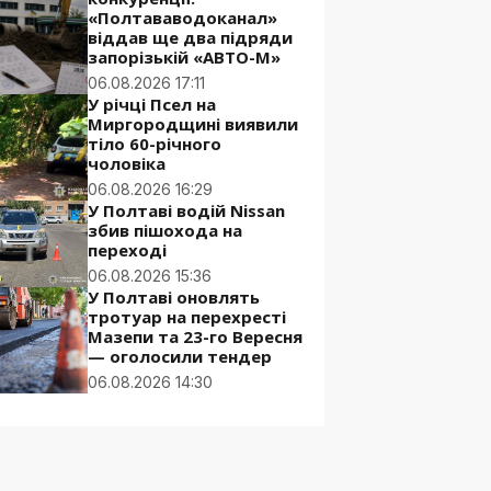
«Полтававодоканал»
віддав ще два підряди
запорізькій «АВТО-М»
06.08.2026 17:11
У річці Псел на
Миргородщині виявили
тіло 60-річного
чоловіка
06.08.2026 16:29
У Полтаві водій Nissan
збив пішохода на
переході
06.08.2026 15:36
У Полтаві оновлять
тротуар на перехресті
Мазепи та 23-го Вересня
— оголосили тендер
06.08.2026 14:30