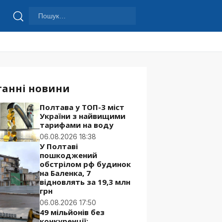
Пошук:
Шукати
танні новини
Полтава у ТОП-3 міст
України з найвищими
тарифами на воду
06.08.2026 18:38
У Полтаві
пошкоджений
обстрілом рф будинок
на Баленка, 7
відновлять за 19,3 млн
грн
06.08.2026 17:50
49 мільйонів без
конкуренції: