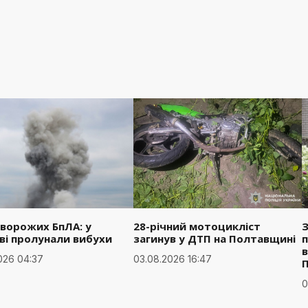
 ворожих БпЛА: у
28-річний мотоцикліст
З
ві пролунали вибухи
загинув у ДТП на Полтавщині
п
в
026 04:37
03.08.2026 16:47
0