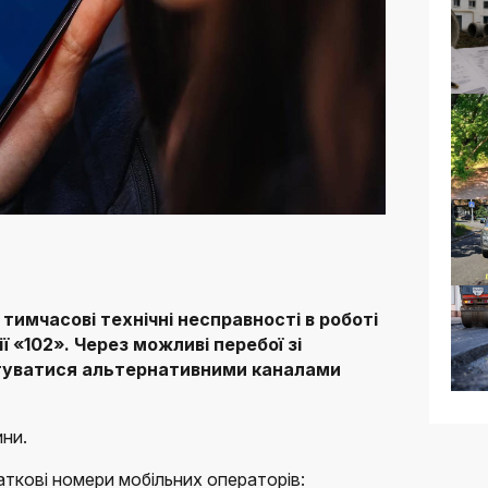
тимчасові технічні несправності в роботі
ї «102». Через можливі перебої зі
туватися альтернативними каналами
ини.
аткові номери мобільних операторів: