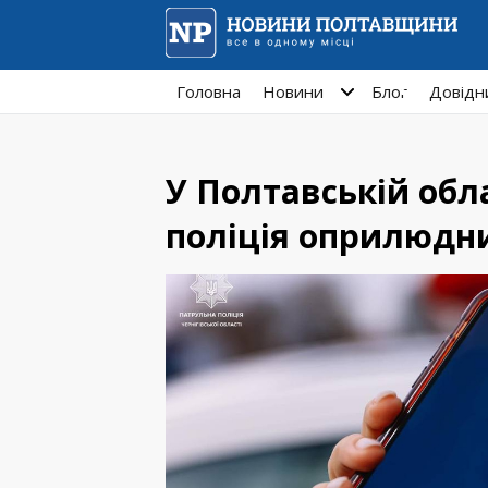
Головна
Новини
Блог
Довідн
У Полтавській обла
поліція оприлюдн