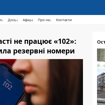
ик
Досьє
Афiша
Про нас
Контакти
сті не працює «102»:
Ос
ила резервні номери