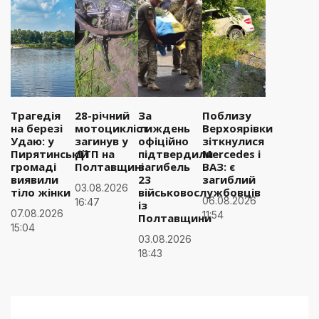
Трагедія
28-річний
За
Поблизу
на березі
мотоцикліст
тиждень
Верхоярівки
Удаю: у
загинув у
офіційно
зіткнулися
Пирятинській
ДТП на
підтвердили
Mercedes і
громаді
Полтавщині
загибель
ВАЗ: є
виявили
23
загиблий
03.08.2026
тіло жінки
військовослужбовців
06.08.2026
16:47
із
07.08.2026
11:54
Полтавщини
15:04
03.08.2026
18:43