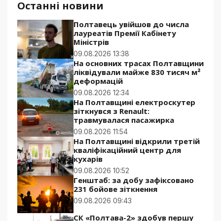
Останні новини
Полтавець увійшов до числа
лауреатів Премії Кабінету
Міністрів
09.08.2026 13:38
На основних трасах Полтавщини
ліквідували майже 830 тисяч м²
деформацій
09.08.2026 12:34
На Полтавщині електроскутер
зіткнувся з Renault:
травмувалася пасажирка
09.08.2026 11:54
На Полтавщині відкрили третій
кваліфікаційний центр для
кухарів
09.08.2026 10:52
Генштаб: за добу зафіксовано
231 бойове зіткнення
09.08.2026 09:43
СК «Полтава-2» здобув першу