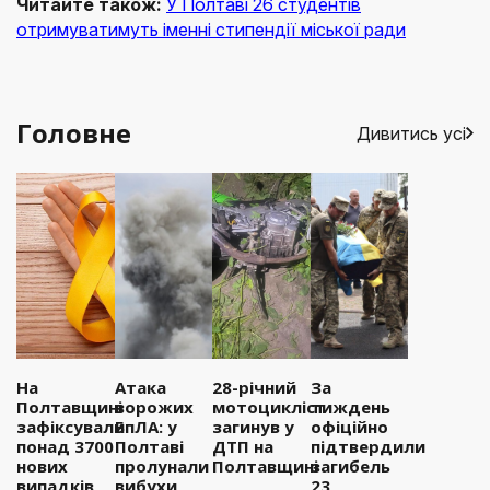
Читайте також:
У Полтаві 26 студентів
отримуватимуть іменні стипендії міської ради
Головне
Дивитись усі
На
Атака
28-річний
За
Полтавщині
ворожих
мотоцикліст
тиждень
зафіксували
БпЛА: у
загинув у
офіційно
понад 3700
Полтаві
ДТП на
підтвердили
нових
пролунали
Полтавщині
загибель
випадків
вибухи
23