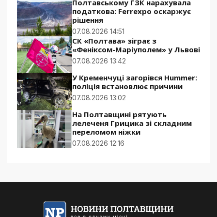
Полтавському ГЗК нарахувала
податкова: Ferrexpo оскаржує
рішення
07.08.2026 14:51
СК «Полтава» зіграє з
«Феніксом-Маріуполем» у Львові
07.08.2026 13:42
У Кременчуці загорівся Hummer:
поліція встановлює причини
07.08.2026 13:02
На Полтавщині рятують
лелеченя Грицика зі складним
переломом ніжки
07.08.2026 12:16