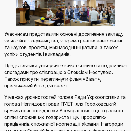
Учасникам представили основні досягнення закладу
за час його керівництва, зокрема реалізовані освітні
та наукові проєкти, міжнародні ініціативи, а також
успіхи студентів і викладачів.
Представники університетської спільноти поділилися
спогадами про співпрацю з Олексієм Нестулею.
Також присутні переглянули фільм «Віват»,
присвячений його діяльності.
У межах урочистостей голова Ради Укркоопспілки та
голова Наглядової ради ПУЕТ Ілля Гороховський
вручив почесні відзнаки Всеукраїнської центральної
спілки споживчих товариств і ЦК Профспілки
працівників споживчої кооперації України. Нагороди
отримали Олексій Нестуля, колектив університету та