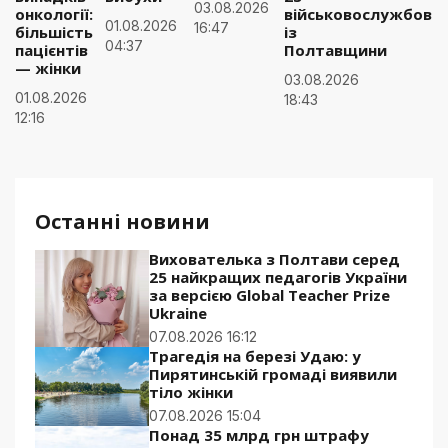
03.08.2026
онкології:
військовослужбовці
01.08.2026
16:47
більшість
із
04:37
пацієнтів
Полтавщини
— жінки
03.08.2026
01.08.2026
18:43
12:16
Останні новини
Вихователька з Полтави серед
25 найкращих педагогів України
за версією Global Teacher Prize
Ukraine
07.08.2026 16:12
Трагедія на березі Удаю: у
Пирятинській громаді виявили
тіло жінки
07.08.2026 15:04
Понад 35 млрд грн штрафу