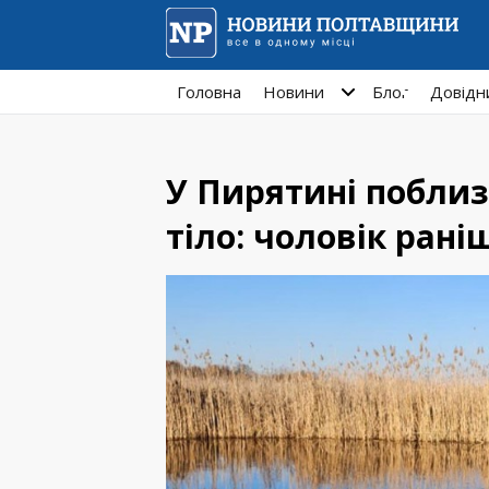
Головна
Новини
Блог
Довідн
У Пирятині побли
тіло: чоловік ран