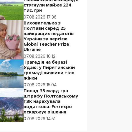
стягнули майже 224
тис. грн
07.08.2026 17:36
Вихователька з
Полтави серед 25
найкращих педагогів
України за версією
Global Teacher Prize
Ukraine
07.08.2026 16:12
Трагедія на березі
Удаю: у Пирятинській
громаді виявили тіло
жінки
07.08.2026 15:04
Понад 35 млрд грн
штрафу Полтавському
ГЗК нарахувала
податкова: Ferrexpo
оскаржує рішення
07.08.2026 14:51