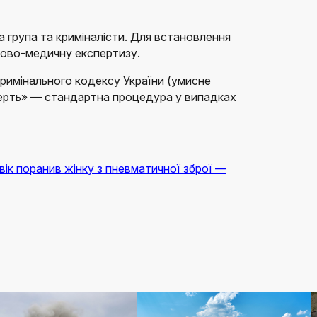
 група та криміналісти. Для встановлення
дово-медичну експертизу.
 Кримінального кодексу України (умисне
ерть» — стандартна процедура у випадках
ік поранив жінку з пневматичної зброї —