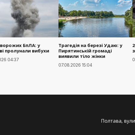
 ворожих БпЛА: у
Трагедія на березі Удаю: у
2
ві пролунали вибухи
Пирятинській громаді
з
виявили тіло жінки
026 04:37
0
07.08.2026 15:04
Полтава, вули