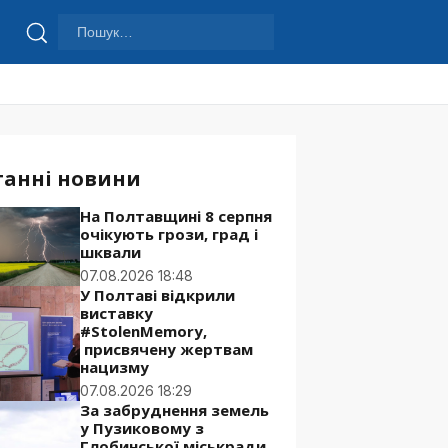
Пошук:
Шукати
танні новини
На Полтавщині 8 серпня
очікують грози, град і
шквали
07.08.2026 18:48
У Полтаві відкрили
виставку
#StolenMemory,
присвячену жертвам
нацизму
07.08.2026 18:29
За забруднення земель
у Пузиковому з
Глобинської міськради