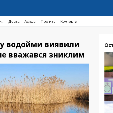
ик
Досьє
Афiша
Про нас
Контакти
зу водойми виявили
Ос
іше вважався зниклим