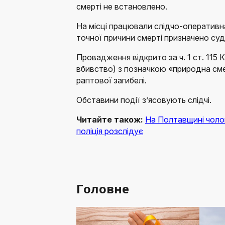
смерті не встановлено.
На місці працювали слідчо-оперативна
точної причини смерті призначено су
Провадження відкрито за ч. 1 ст. 115
вбивство) з позначкою «природна см
раптової загибелі.
Обставини події з’ясовують слідчі.
Читайте також:
На Полтавщині чолов
поліція розслідує
Головне