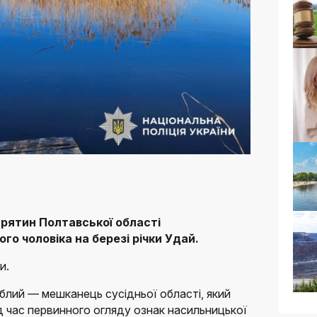
Пирятин Полтавської області
ого чоловіка на березі річки Удай.
и.
блий — мешканець сусідньої області, який
д час первинного огляду ознак насильницької