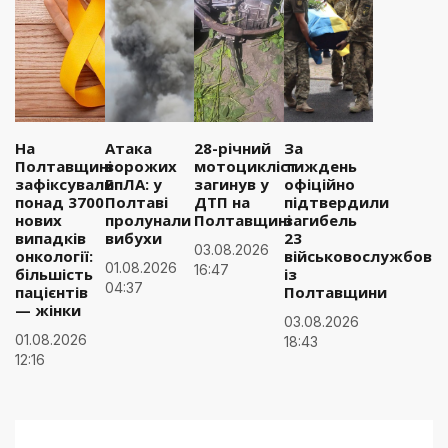
На
Атака
28-річний
За
Полтавщині
ворожих
мотоцикліст
тиждень
зафіксували
БпЛА: у
загинув у
офіційно
понад 3700
Полтаві
ДТП на
підтвердили
нових
пролунали
Полтавщині
загибель
випадків
вибухи
23
03.08.2026
онкології:
військовослужбовці
01.08.2026
16:47
більшість
із
04:37
пацієнтів
Полтавщини
— жінки
03.08.2026
01.08.2026
18:43
12:16