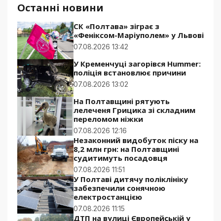
Останні новини
СК «Полтава» зіграє з
«Феніксом-Маріуполем» у Львові
07.08.2026 13:42
У Кременчуці загорівся Hummer:
поліція встановлює причини
07.08.2026 13:02
На Полтавщині рятують
лелеченя Грицика зі складним
переломом ніжки
07.08.2026 12:16
Незаконний видобуток піску на
8,2 млн грн: на Полтавщині
судитимуть посадовця
07.08.2026 11:51
У Полтаві дитячу поліклініку
забезпечили сонячною
електростанцією
07.08.2026 11:15
ДТП на вулиці Європейській у