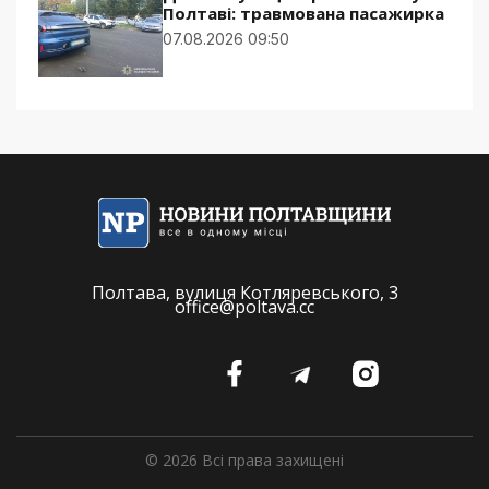
Полтаві: травмована пасажирка
07.08.2026 09:50
Полтава, вулиця Котляревського, 3
office@poltava.cc
© 2026 Всі права захищені