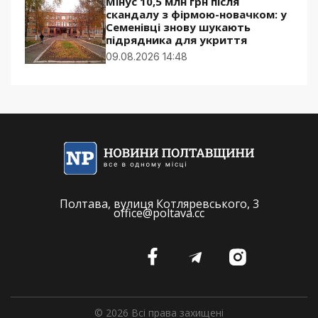
Мінус 10,5 млн грн після
скандалу з фірмою-новачком: у
Семенівці знову шукають
підрядника для укриття
09.08.2026 14:48
Полтава, вулиця Котляревського, 3
office@poltava.cc
© 2026 Всі права захищені