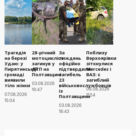
Трагедія
28-річний
За
Поблизу
на березі
мотоцикліст
тиждень
Верхоярівки
Удаю: у
загинув у
офіційно
зіткнулися
Пирятинській
ДТП на
підтвердили
Mercedes і
громаді
Полтавщині
загибель
ВАЗ: є
виявили
23
загиблий
03.08.2026
тіло жінки
військовослужбовців
06.08.2026
16:47
із
07.08.2026
11:54
Полтавщини
15:04
03.08.2026
18:43