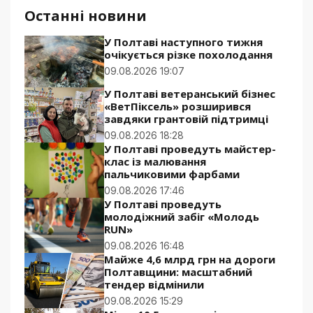
Останні новини
У Полтаві наступного тижня
очікується різке похолодання
09.08.2026 19:07
У Полтаві ветеранський бізнес
«ВетПіксель» розширився
завдяки грантовій підтримці
09.08.2026 18:28
У Полтаві проведуть майстер-
клас із малювання
пальчиковими фарбами
09.08.2026 17:46
У Полтаві проведуть
молодіжний забіг «Молодь
RUN»
09.08.2026 16:48
Майже 4,6 млрд грн на дороги
Полтавщини: масштабний
тендер відмінили
09.08.2026 15:29