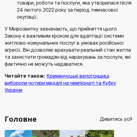
товари, роботи та послуги, яка утворилася після
24 лютого 2022 року за період тимчасової
окупації.
У Мінрозвитку зазначають, що прийняття цього
Закону є важливим кроком для адаптації системи
житлово-комунальних послуг в умовах російської
агресії. Він дозволяє врахувати реальний стан житла
та захистити громадян від нарахувань за послуги, які
фактично не можуть надаватися.
Читайте також:
Кременчуцькі велогонщиці
вибороли чотири медалі на чемпіонаті та Кубку
України
Головне
Дивитись усі