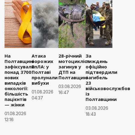
На
Атака
28-річний
За
Полтавщині
ворожих
мотоцикліст
тиждень
зафіксували
БпЛА: у
загинув у
офіційно
понад 3700
Полтаві
ДТП на
підтвердили
нових
пролунали
Полтавщині
загибель
випадків
вибухи
23
03.08.2026
онкології:
військовослужбовці
01.08.2026
16:47
більшість
із
04:37
пацієнтів
Полтавщини
— жінки
03.08.2026
01.08.2026
18:43
12:16