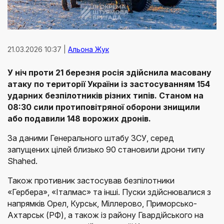
21.03.2026 10:37 |
Альона Жук
У ніч проти 21 березня росія здійснила масовану
атаку по території України із застосуванням 154
ударних безпілотників різних типів. Станом на
08:30 сили протиповітряної оборони знищили
або подавили 148 ворожих дронів.
За даними Генерального штабу ЗСУ, серед
запущених цілей близько 90 становили дрони типу
Shahed.
Також противник застосував безпілотники
«Гербера», «Італмас» та інші. Пуски здійснювалися з
напрямків Орел, Курськ, Міллерово, Приморсько-
Ахтарськ (РФ), а також із району Гвардійського на