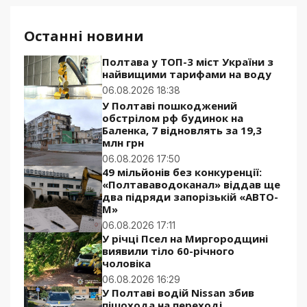
Останні новини
Полтава у ТОП-3 міст України з
найвищими тарифами на воду
06.08.2026 18:38
У Полтаві пошкоджений
обстрілом рф будинок на
Баленка, 7 відновлять за 19,3
млн грн
06.08.2026 17:50
49 мільйонів без конкуренції:
«Полтававодоканал» віддав ще
два підряди запорізькій «АВТО-
М»
06.08.2026 17:11
У річці Псел на Миргородщині
виявили тіло 60-річного
чоловіка
06.08.2026 16:29
У Полтаві водій Nissan збив
пішохода на переході