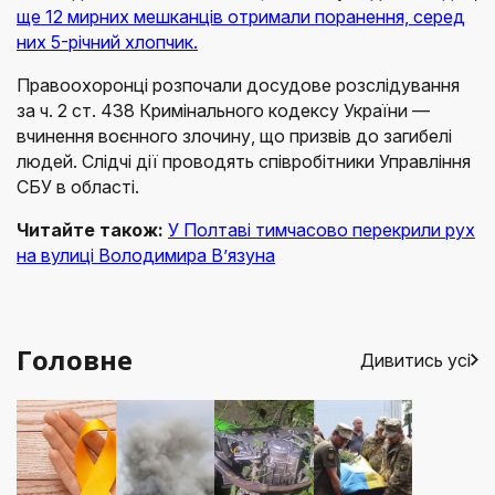
ще 12 мирних мешканців отримали поранення, серед
них 5-річний хлопчик.
Правоохоронці розпочали досудове розслідування
за ч. 2 ст. 438 Кримінального кодексу України —
вчинення воєнного злочину, що призвів до загибелі
людей. Слідчі дії проводять співробітники Управління
СБУ в області.
Читайте також:
У Полтаві тимчасово перекрили рух
на вулиці Володимира В’язуна
Головне
Дивитись усі