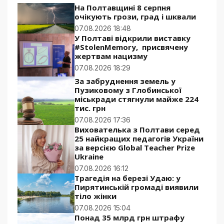
На Полтавщині 8 серпня
очікують грози, град і шквали
07.08.2026 18:48
У Полтаві відкрили виставку
#StolenMemory, присвячену
жертвам нацизму
07.08.2026 18:29
За забруднення земель у
Пузиковому з Глобинської
міськради стягнули майже 224
тис. грн
07.08.2026 17:36
Вихователька з Полтави серед
25 найкращих педагогів України
за версією Global Teacher Prize
Ukraine
07.08.2026 16:12
Трагедія на березі Удаю: у
Пирятинській громаді виявили
тіло жінки
07.08.2026 15:04
Понад 35 млрд грн штрафу