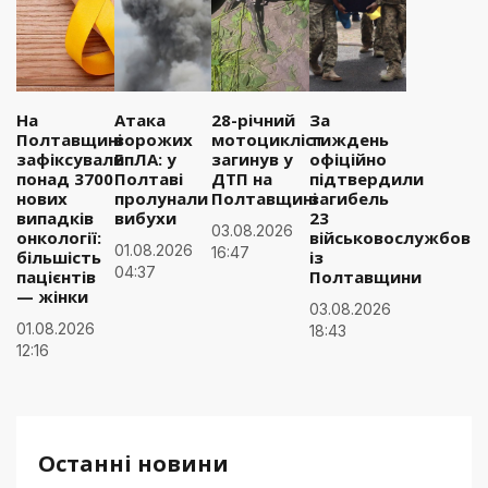
На
Атака
28-річний
За
Полтавщині
ворожих
мотоцикліст
тиждень
зафіксували
БпЛА: у
загинув у
офіційно
понад 3700
Полтаві
ДТП на
підтвердили
нових
пролунали
Полтавщині
загибель
випадків
вибухи
23
03.08.2026
онкології:
військовослужбовці
01.08.2026
16:47
більшість
із
04:37
пацієнтів
Полтавщини
— жінки
03.08.2026
01.08.2026
18:43
12:16
Останні новини