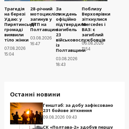
Трагедія
28-річний
За
Поблизу
на березі
мотоцикліст
тиждень
Верхоярівки
Удаю: у
загинув у
офіційно
зіткнулися
Пирятинській
ДТП на
підтвердили
Mercedes і
громаді
Полтавщині
загибель
ВАЗ: є
виявили
23
загиблий
03.08.2026
тіло жінки
військовослужбовців
06.08.2026
16:47
із
07.08.2026
11:54
Полтавщини
15:04
03.08.2026
18:43
Останні новини
Генштаб: за добу зафіксовано
231 бойове зіткнення
09.08.2026 09:43
СК «Полтава-2» здобув першу