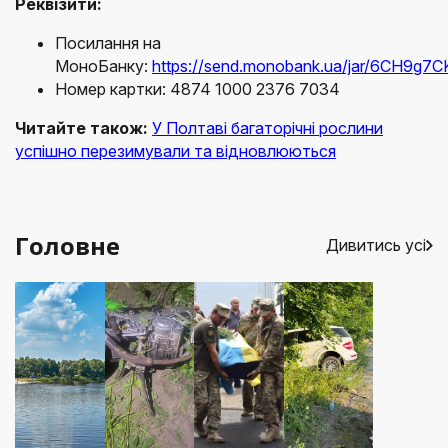
Реквізити:
Посилання на
МоноБанку:
https://send.monobank.ua/jar/6CH9g7
Номер картки: 4874 1000 2376 7034
Читайте також:
У Полтаві багаторічні рослини
успішно перезимували та відновлюються
Головне
Дивитись усі