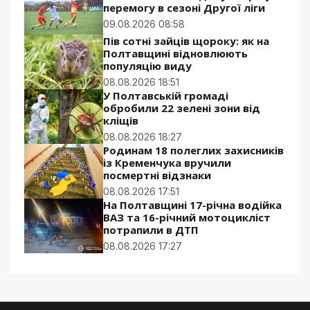
перемогу в сезоні Другої ліги
09.08.2026 08:58
Пів сотні зайців щороку: як на
Полтавщині відновлюють
популяцію виду
08.08.2026 18:51
У Полтавській громаді
обробили 22 зелені зони від
кліщів
08.08.2026 18:27
Родинам 18 полеглих захисників
із Кременчука вручили
посмертні відзнаки
08.08.2026 17:51
На Полтавщині 17-річна водійка
ВАЗ та 16-річний мотоцикліст
потрапили в ДТП
08.08.2026 17:27