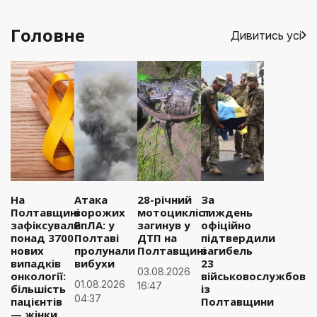
Головне
Дивитись усі
На
Атака
28-річний
За
Полтавщині
ворожих
мотоцикліст
тиждень
зафіксували
БпЛА: у
загинув у
офіційно
понад 3700
Полтаві
ДТП на
підтвердили
нових
пролунали
Полтавщині
загибель
випадків
вибухи
23
03.08.2026
онкології:
військовослужбовці
01.08.2026
16:47
більшість
із
04:37
пацієнтів
Полтавщини
— жінки