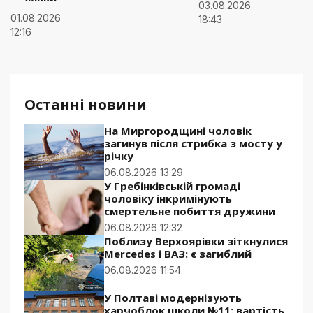
03.08.2026
01.08.2026
18:43
12:16
Останні новини
На Миргородщині чоловік
загинув після стрибка з мосту у
річку
06.08.2026 13:29
У Гребінківській громаді
чоловіку інкримінують
смертельне побиття дружини
06.08.2026 12:32
Поблизу Верхоярівки зіткнулися
Mercedes і ВАЗ: є загиблий
06.08.2026 11:54
У Полтаві модернізують
харчоблок школи №11: вартість