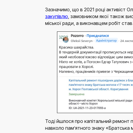
Зазначимо, що в 2021 році активіст О
закупівлю
, замовником якої також ви
міської ради, а виконавцем робіт ста
Тоді йшлося про капітальний ремонт п
навколо пам’ятного знаку «Братська 