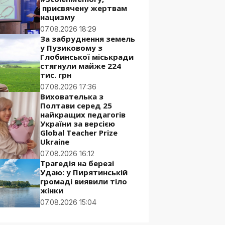
присвячену жертвам
нацизму
07.08.2026 18:29
За забруднення земель
у Пузиковому з
Глобинської міськради
стягнули майже 224
тис. грн
07.08.2026 17:36
Вихователька з
Полтави серед 25
найкращих педагогів
України за версією
Global Teacher Prize
Ukraine
07.08.2026 16:12
Трагедія на березі
Удаю: у Пирятинській
громаді виявили тіло
жінки
07.08.2026 15:04