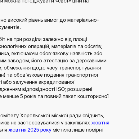
ми можна погоджувати «свої» ціни на
но високий рівень вимог до матеріально-
кументів.
іт на три розділи залежно від площі
ологічних операцій, матеріалів та обсягів;
сника, включаючи обов’язкову наявність або
ним заводом, його атестацію за державними
ди, обмеження щодо часу транспортування
н) та обов’язкове подання транспортної
і або залучення акредитованої
дженням відповідності ISO; розширені
не менше 5 років та повний пакет кошторисної
омітету Хорольської міської ради свідчить,
ників не застосовувалися у закупівлях
жовтня
івля
жовтня 2025 року
містила лише помірні