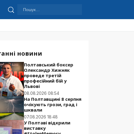
Пошук:
Шукати
танні новини
Полтавський боксер
Олександр Хижняк
проведе третій
професійний бій у
Львові
08.08.2026 08:54
На Полтавщині 8 серпня
очікують грози, град і
шквали
07.08.2026 18:48
У Полтаві відкрили
виставку
#StolenMemory,