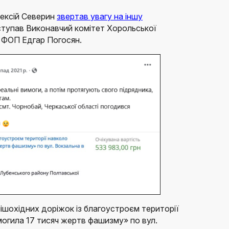
лексій Северин
звертав увагу на іншу
ступав Виконавчий комітет Хорольської
в ФОП Едгар Погосян.
ішохідних доріжок із благоустроєм території
могила 17 тисяч жертв фашизму» по вул.