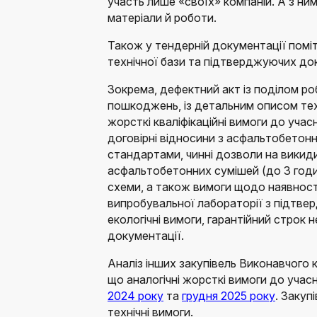
участь лише «своїх» компаній. А з ни
матеріали й роботи.
Також у тендерній документації поміт
технічної бази та підтверджуючих до
Зокрема, дефектний акт із поділом роб
пошкоджень, із детальним описом техн
жорсткі кваліфікаційні вимоги до уча
договірні відносини з асфальтобетон
стандартами, чинні дозволи на вики
асфальтобетонних сумішей (до 3 годи
схеми, а також вимоги щодо наявност
випробувальної лабораторії з підтвер
екологічні вимоги, гарантійний строк 
документації.
Аналіз інших закупівель Виконавчого к
що аналогічні жорсткі вимоги до учас
2024 року
та
грудня 2025 року
. Закуп
технічні вимоги.