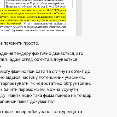
а пояснити просто.
дення тендеру фактично дізнається, хто
івлі, адже огляд об’єкта відбувається
.
змогу фізично приїхати та оглянути об’єкт до
но відсіює частину потенційних учасників.
нтерпретувати, як недостатньо обґрунтовані.
уть бачити переможцем, можна усунути,
яду. Навіть якщо така фірма прийде на тендер,
неповний пакет документів».
утність непередбачуваної конкуренції та