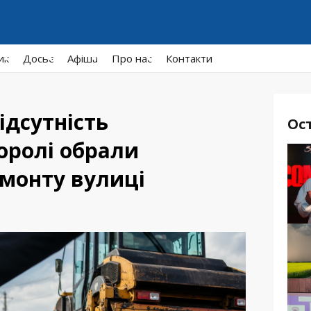
ик
Досьє
Афiша
Про нас
Контакти
ідсутність
Ос
Хоролі обрали
емонту вулиці