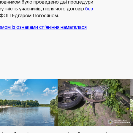
амовником було проведено дві процедури
утність учасників, після чого договір
без
 ФОП Едгаром Погосяном.
рмом із ознаками сп’яніння намагалася