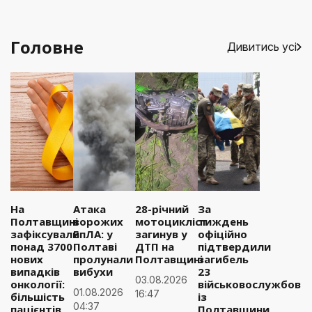
Головне
Дивитись усі
На
Атака
28-річний
За
Полтавщині
ворожих
мотоцикліст
тиждень
зафіксували
БпЛА: у
загинув у
офіційно
понад 3700
Полтаві
ДТП на
підтвердили
нових
пролунали
Полтавщині
загибель
випадків
вибухи
23
03.08.2026
онкології:
військовослужбовці
01.08.2026
16:47
більшість
із
04:37
пацієнтів
Полтавщини