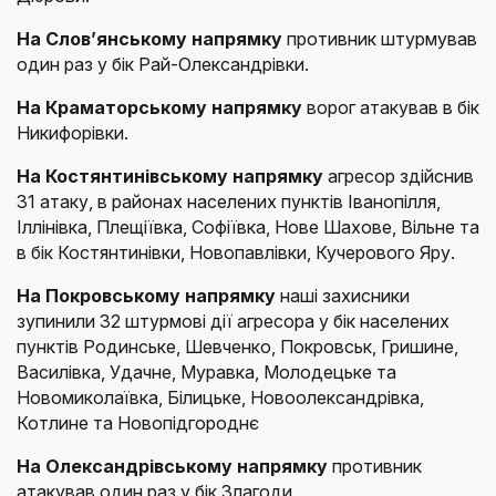
На Слов’янському напрямку
противник штурмував
один раз у бік Рай-Олександрівки.
На Краматорському напрямку
ворог атакував в бік
Никифорівки.
На Костянтинівському напрямку
агресор здійснив
31 атаку, в районах населених пунктів Іванопілля,
Іллінівка, Плещіївка, Софіївка, Нове Шахове, Вільне та
в бік Костянтинівки, Новопавлівки, Кучерового Яру.
На Покровському напрямку
наші захисники
зупинили 32 штурмові дії агресора у бік населених
пунктів Родинське, Шевченко, Покровськ, Гришине,
Василівка, Удачне, Муравка, Молодецьке та
Новомиколаївка, Білицьке, Новоолександрівка,
Котлине та Новопідгороднє
На Олександрівському напрямку
противник
атакував один раз у бік Злагоди.