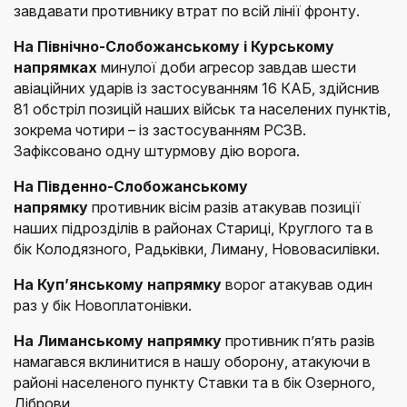
завдавати противнику втрат по всій лінії фронту.
На Північно-Слобожанському і Курському
напрямках
минулої доби агресор завдав шести
авіаційних ударів із застосуванням 16 КАБ, здійснив
81 обстріл позицій наших військ та населених пунктів,
зокрема чотири – із застосуванням РСЗВ.
Зафіксовано одну штурмову дію ворога.
На Південно-Слобожанському
напрямку
противник вісім разів атакував позиції
наших підрозділів в районах Стариці, Круглого та в
бік Колодязного, Радьківки, Лиману, Нововасилівки.
На Куп’янському напрямку
ворог атакував один
раз у бік Новоплатонівки.
На Лиманському напрямку
противник п’ять разів
намагався вклинитися в нашу оборону, атакуючи в
районі населеного пункту Ставки та в бік Озерного,
Діброви.