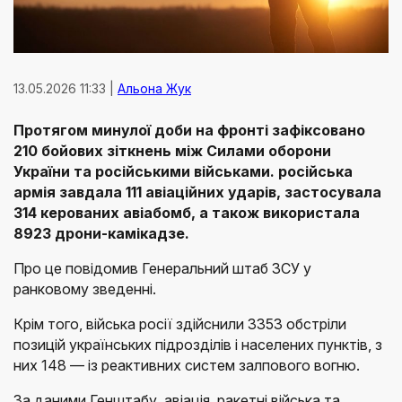
13.05.2026 11:33 |
Альона Жук
Протягом минулої доби на фронті зафіксовано
210 бойових зіткнень між Силами оборони
України та російськими військами. російська
армія завдала 111 авіаційних ударів, застосувала
314 керованих авіабомб, а також використала
8923 дрони-камікадзе.
Про це повідомив Генеральний штаб ЗСУ у
ранковому зведенні.
Крім того, війська росії здійснили 3353 обстріли
позицій українських підрозділів і населених пунктів, з
них 148 — із реактивних систем залпового вогню.
За даними Генштабу, авіація, ракетні війська та