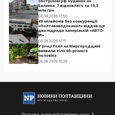
обстрілом рф будинок на
Баленка, 7 відновлять за 19,3
млн грн
06.08.2026 17:50
49 мільйонів без конкуренції:
«Полтававодоканал» віддав ще
два підряди запорізькій «АВТО-
М»
06.08.2026 17:11
У річці Псел на Миргородщині
виявили тіло 60-річного
чоловіка
06.08.2026 16:29
Полтава, вулиця Котляревського, 3