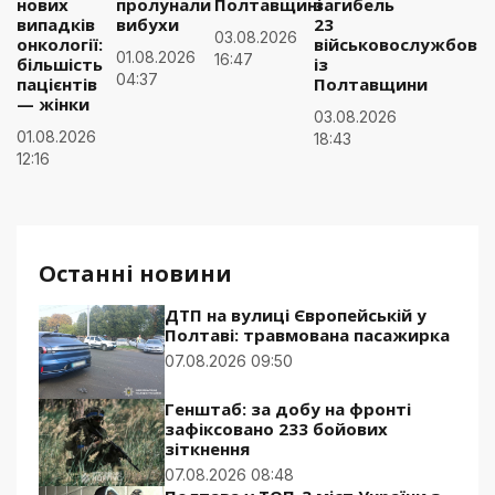
нових
пролунали
Полтавщині
загибель
випадків
вибухи
23
03.08.2026
онкології:
військовослужбовці
01.08.2026
16:47
більшість
із
04:37
пацієнтів
Полтавщини
— жінки
03.08.2026
01.08.2026
18:43
12:16
Останні новини
ДТП на вулиці Європейській у
Полтаві: травмована пасажирка
07.08.2026 09:50
Генштаб: за добу на фронті
зафіксовано 233 бойових
зіткнення
07.08.2026 08:48