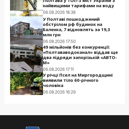
Полтава у ТОП-3 міст України з
найвищими тарифами на воду
06.08.2026 18:38
У Полтаві пошкоджений
обстрілом рф будинок на
Баленка, 7 відновлять за 19,3
млн грн
06.08.2026 17:50
49 мільйонів без конкуренції:
«Полтававодоканал» віддав ще
два підряди запорізькій «АВТО-
М»
06.08.2026 17:11
У річці Псел на Миргородщині
виявили тіло 60-річного
чоловіка
06.08.2026 16:29