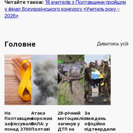
Читайте також:
18 вчителів з Полтавщини пройшли
у фінал Всеукраїнського конкурсу «Учитель року –
2026»
Головне
Дивитись усі
На
Атака
28-річний
За
Полтавщині
ворожих
мотоцикліст
тиждень
зафіксували
БпЛА: у
загинув у
офіційно
понад 3700
Полтаві
ДТП на
підтвердили