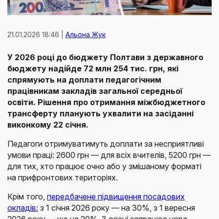
21.01.2026 18:46 |
Альона Жук
У 2026 році до бюджету Полтави з державного
бюджету надійде 72 млн 254 тис. грн, які
спрямують на доплати педагогічним
працівникам закладів загальної середньої
освіти. Рішення про отримання міжбюджетного
трансферту планують ухвалити на засіданні
виконкому 22 січня.
Педагоги отримуватимуть доплати за несприятливі
умови праці: 2600 грн — для всіх вчителів, 5200 грн —
для тих, хто працює очно або у змішаному форматі
на прифронтових територіях.
Крім того,
передбачене підвищення посадових
окладів:
з 1 січня 2026 року — на 30%, з 1 вересня
2026 року — ще на 20%. З осені запрацює нова