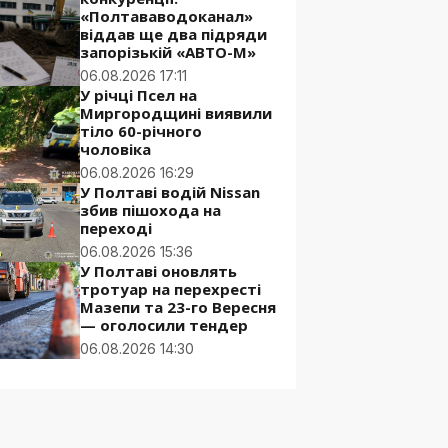
«Полтававодоканал»
віддав ще два підряди
запорізькій «АВТО-М»
06.08.2026 17:11
У річці Псел на
Миргородщині виявили
тіло 60-річного
чоловіка
06.08.2026 16:29
У Полтаві водій Nissan
збив пішохода на
переході
06.08.2026 15:36
У Полтаві оновлять
тротуар на перехресті
Мазепи та 23-го Вересня
— оголосили тендер
06.08.2026 14:30