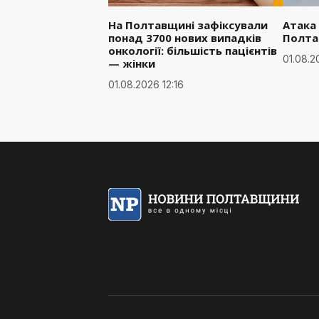
На Полтавщині зафіксували
Атака
понад 3700 нових випадків
Полта
онкології: більшість пацієнтів
01.08.2
— жінки
01.08.2026 12:16