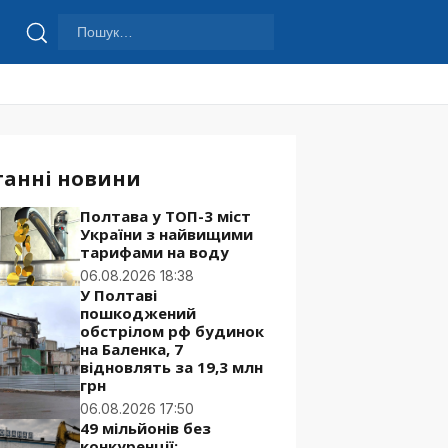
Пошук:
Шукати
танні новини
Полтава у ТОП-3 міст
України з найвищими
тарифами на воду
06.08.2026 18:38
У Полтаві
пошкоджений
обстрілом рф будинок
на Баленка, 7
відновлять за 19,3 млн
грн
06.08.2026 17:50
49 мільйонів без
конкуренції: