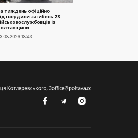
а тиждень офіційно
ідтвердили загибель 23
ійськовослужбовців із
Полтавщини
3.08.2026 18:43
ця Котляревського, 3
office@poltava.cc