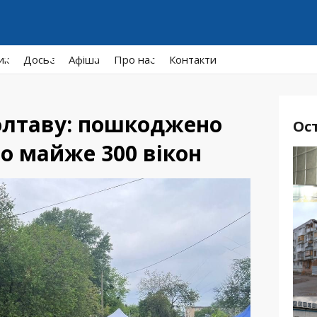
ик
Досьє
Афiша
Про нас
Контакти
Полтаву: пошкоджено
Ос
то майже 300 вікон