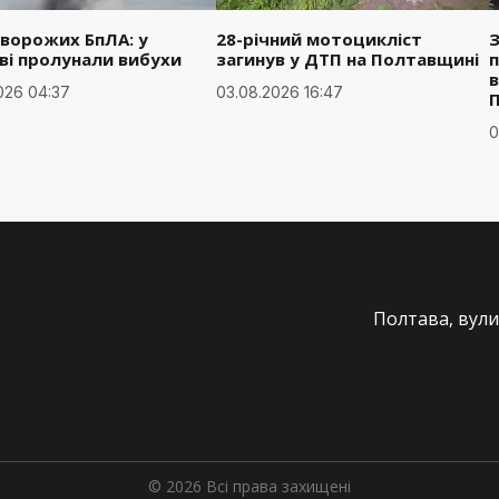
 ворожих БпЛА: у
28-річний мотоцикліст
З
ві пролунали вибухи
загинув у ДТП на Полтавщині
п
в
026 04:37
03.08.2026 16:47
0
Полтава, вули
© 2026 Всі права захищені