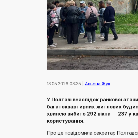
13.05.2026 08:35 |
Альона Жук
У Полтаві внаслідок ранкової атак
багатоквартирних житлових будин
хвилею вибито 292 вікна — 237 у к
користування.
Про це повідомила секретар Полтавсь