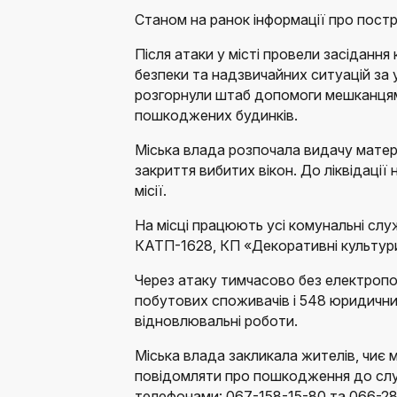
Станом на ранок інформації про пост
Після атаки у місті провели засідання 
безпеки та надзвичайних ситуацій за
розгорнули штаб допомоги мешканцям
пошкоджених будинків.
Міська влада розпочала видачу матері
закриття вибитих вікон. До ліквідації
місії.
На місці працюють усі комунальні сл
КАТП-1628, КП «Декоративні культури
Через атаку тимчасово без електропо
побутових споживачів і 548 юридичних
відновлювальні роботи.
Міська влада закликала жителів, чиє
повідомляти про пошкодження до слу
телефонами: 067-158-15-80 та 066-28