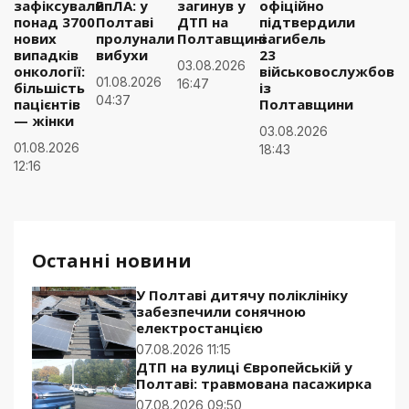
зафіксували
БпЛА: у
загинув у
офіційно
понад 3700
Полтаві
ДТП на
підтвердили
нових
пролунали
Полтавщині
загибель
випадків
вибухи
23
03.08.2026
онкології:
військовослужбовці
01.08.2026
16:47
більшість
із
04:37
пацієнтів
Полтавщини
— жінки
03.08.2026
01.08.2026
18:43
12:16
Останні новини
У Полтаві дитячу поліклініку
забезпечили сонячною
електростанцією
07.08.2026 11:15
ДТП на вулиці Європейській у
Полтаві: травмована пасажирка
07.08.2026 09:50