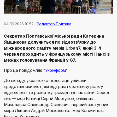
04.06.2026 10:52 |
Редактор Полтава
Секретар Полтавської міської ради Катерина
Ямщикова долучиться по відеозв’язку до
міжнародного саміту мерів Urban7, який 3–4
червня проходить у французькому місті Нансі в
межах головування Франції у G7.
Про це повідомляє “
Укрінформ
“.
До складу української делегації увійшли
представники міст, які відіграють важливу роль у
відновленні та розвитку громад під час війни. Серед
них — мер Вінниці Сергій Моргунов, очільник
Миколаєва Олександр Сєнкевич, перший заступник
мера Львова Андрій Москаленко, мер Копичинців
Богдан Келічавий.