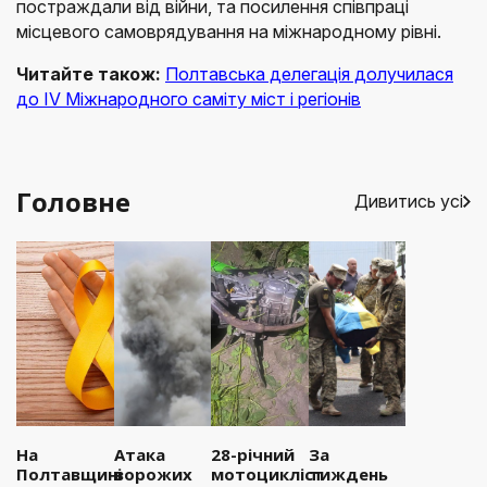
постраждали від війни, та посилення співпраці
місцевого самоврядування на міжнародному рівні.
Читайте також:
Полтавська делегація долучилася
до IV Міжнародного саміту міст і регіонів
Головне
Дивитись усі
На
Атака
28-річний
За
Полтавщині
ворожих
мотоцикліст
тиждень