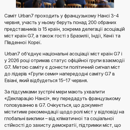
Саміт Urban7 проходить у французькому Нансі 3-4
червня, участь у ньому беруть понад 200 обраних
представників із 15 країн, зокрема делегації асоціацій
міст країн G7, а також гості з Бразилії, Індії, Кенії та
Південної Кореї.
Urban7 об’єднує національні асоціації міст країн G7 і
у 2026 році отримав статус офіційної групи взаємодії
G7. Метою саміту є донести політичний сигнал міст
до лідерів «Групи семи» напередодні саміту G7 в
Евіані, який відбудеться 15–17 червня.
За підсумками зустрічі мери мають ухвалити
«Декларацію Нансі», яку передадуть французькому
головуванню в G7. Очікується, що документ
міститиме рекомендації щодо ролі міст у відповіді на
глобальні виклики – від кліматичної та соціальної
стійкості до захисту демократії, підтримки міст, що