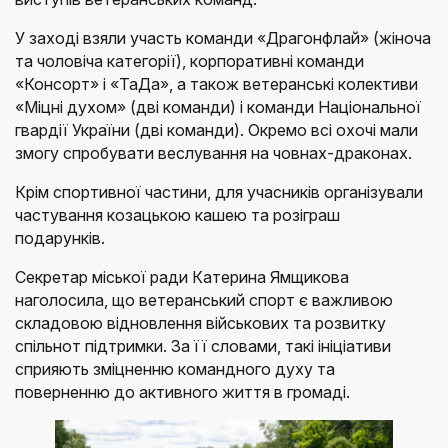
У заході взяли участь команди «Драгонфлай» (жіноча
та чоловіча категорії), корпоративні команди
«Консорт» і «ТаДа», а також ветеранські колективи
«Міцні духом» (дві команди) і команди Національної
гвардії України (дві команди). Окремо всі охочі мали
змогу спробувати веслування на човнах-драконах.
Крім спортивної частини, для учасників організували
частування козацькою кашею та розіграш
подарунків.
Секретар міської ради Катерина Ямщикова
наголосила, що ветеранський спорт є важливою
складовою відновлення військових та розвитку
спільнот підтримки. За її словами, такі ініціативи
сприяють зміцненню командного духу та
поверненню до активного життя в громаді.