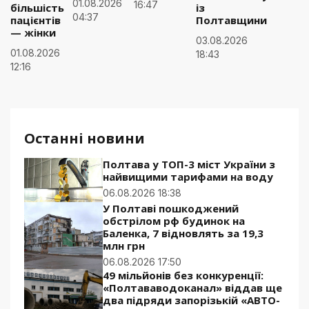
01.08.2026
16:47
більшість
із
04:37
пацієнтів
Полтавщини
— жінки
03.08.2026
01.08.2026
18:43
12:16
Останні новини
Полтава у ТОП-3 міст України з
найвищими тарифами на воду
06.08.2026 18:38
У Полтаві пошкоджений
обстрілом рф будинок на
Баленка, 7 відновлять за 19,3
млн грн
06.08.2026 17:50
49 мільйонів без конкуренції:
«Полтававодоканал» віддав ще
два підряди запорізькій «АВТО-