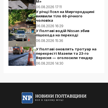
М»
06.08.2026 17:11
У річці Псел на Миргородщині
виявили тіло 60-річного
чоловіка
06.08.2026 16:29
У Полтаві водій Nissan збив
пішохода на переході
06.08.2026 15:36
У Полтаві оновлять тротуар на
перехресті Мазепи та 23-го
Вересня — оголосили тендер
06.08.2026 14:30