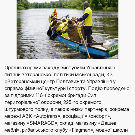
Організаторами заходу виступили Управління з
питань ветеранської політики міської ради, КЗ
«Ветеранський центр Полтави» та Управління у
справах фізичної культури і спорту. Подію проведено
за підтримки 116-ї окремої бригади Сил
територіальної оборони, 225-го окремого
штурмового полку, а також низки партнерів, зокрема
мережі АЗК «Autotrans», асоціації «Консорт»,
магазину «SMARAGD», склад-магазину «Дешеві
меблі», рибальського клубу «Flagman», мовної школи