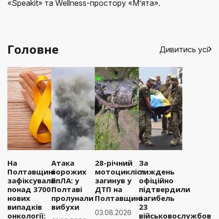
«Speakit» та Wellness-простору «М’ята».
Головне
Дивитись усі
На
Атака
28-річний
За
Полтавщині
ворожих
мотоцикліст
тиждень
зафіксували
БпЛА: у
загинув у
офіційно
понад 3700
Полтаві
ДТП на
підтвердили
нових
пролунали
Полтавщині
загибель
випадків
вибухи
23
03.08.2026
онкології:
військовослужбовці