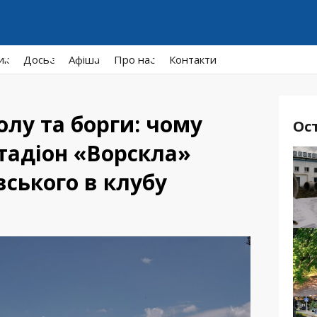
ик
Досьє
Афiша
Про нас
Контакти
олу та борги: чому
Ос
тадіон «Ворскла»
вського в клубу