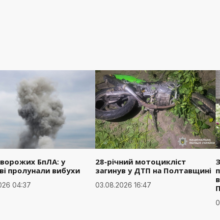
 ворожих БпЛА: у
28-річний мотоцикліст
З
ві пролунали вибухи
загинув у ДТП на Полтавщині
п
в
026 04:37
03.08.2026 16:47
0