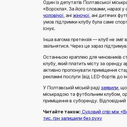
Один із депутатів Полтавської міськ
«Ворскла». За його словами, наразі у
чоловічої,
ані
жіночої,
ані дитячих фут
умов підтримки клубу була саме спорт
існує.
Інша вагома претензія — клуб не зміг
звільнятися. Через це зараз підтримув
Останньою краплею для чиновників с
клубу, який платить місту за оренду а
активно пропонувати приміщення стад
рекламні послуги (від LED-бортів до ін
У Полтавській міській раді
заявили
, щ
міськрадою та футбольним клубом, о
приміщення в суборенду. Відповідний 
Читайте також:
Судовий спір між «
тис. грн залишили без руху