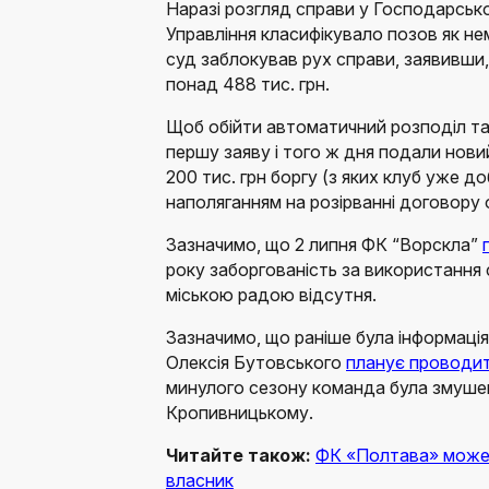
Наразі розгляд справи у Господарсько
Управління класифікувало позов як не
суд заблокував рух справи, заявивши,
понад 488 тис. грн.
Щоб обійти автоматичний розподіл та
першу заяву і того ж дня подали нови
200 тис. грн боргу (з яких клуб уже до
наполяганням на розірванні договору 
Зазначимо, що 2 липня ФК “Ворскла”
року заборгованість за використання
міською радою відсутня.
Зазначимо, що раніше була інформація,
Олексія Бутовського
планує проводит
минулого сезону команда була змуше
Кропивницькому.
Читайте також:
ФК «Полтава» може 
власник