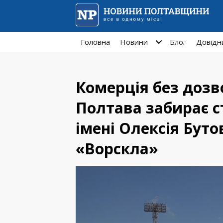
Головна
Новини
Блог
Довідн
Комерція без дозв
Полтава забирає с
імені Олексія Буто
«Ворскла»