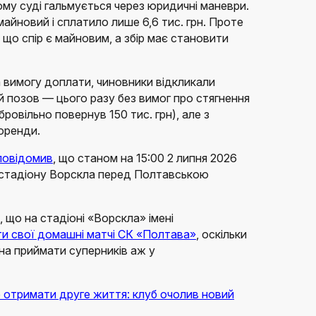
му суді гальмується через юридичні маневри.
майновий і сплатило лише 6,6 тис. грн. Проте
 що спір є майновим, а збір має становити
 вимогу доплати, чиновники відкликали
й позов — цього разу без вимог про стягнення
бровільно повернув 150 тис. грн), але з
оренди.
повідомив
, що станом на 15:00 2 липня 2026
 стадіону Ворскла перед Полтавською
 що на стадіоні «Ворскла» імені
и свої домашні матчі СК «Полтава»
, оскільки
на приймати суперників аж у
отримати друге життя: клуб очолив новий