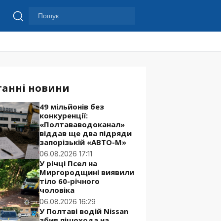
Пошук:
Шукати
танні новини
49 мільйонів без
конкуренції:
«Полтававодоканал»
віддав ще два підряди
запорізькій «АВТО-М»
06.08.2026 17:11
У річці Псел на
Миргородщині виявили
тіло 60-річного
чоловіка
06.08.2026 16:29
У Полтаві водій Nissan
збив пішохода на