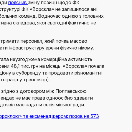
ради
пояснив
зміну позиції щодо ФК
 структурі ФК «Ворскла» не залишилося ані
больних команд. Водночас однією з головних
ивна складова, якої сьогодні фактично не
 втримати персонал, який почав масово
ати інфраструктуру арени фізично нікому.
тала неузгоджена комерційна активність
рени 48,1 тис. грн на місяць. «Ворскла» почала
іону в суборенду та продавати різноманітні
теграції у трансляції).
о згідно з договором між Полтавською
рендар не має права одноосібно здавати
дозвіл має надати сесія міської ради.
Ворсклою» та ексменеджером: позов на 573