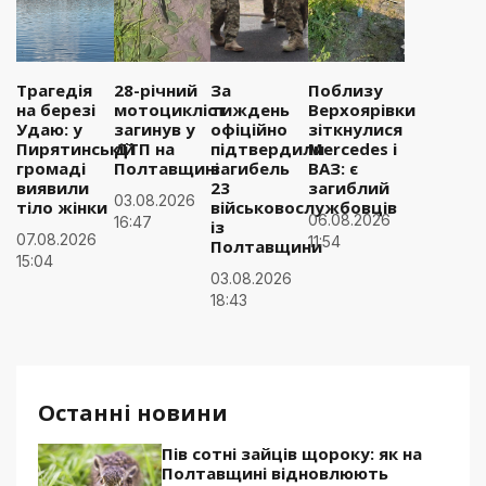
Трагедія
28-річний
За
Поблизу
на березі
мотоцикліст
тиждень
Верхоярівки
Удаю: у
загинув у
офіційно
зіткнулися
Пирятинській
ДТП на
підтвердили
Mercedes і
громаді
Полтавщині
загибель
ВАЗ: є
виявили
23
загиблий
03.08.2026
тіло жінки
військовослужбовців
06.08.2026
16:47
із
07.08.2026
11:54
Полтавщини
15:04
03.08.2026
18:43
Останні новини
Пів сотні зайців щороку: як на
Полтавщині відновлюють