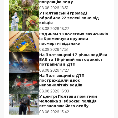
популяцію виду
08.08.2026 18:51
У Полтавській громаді
обробили 22 зелені зони від
кліщів
08.08.2026 18:27
Родинам 18 полеглих захисників
із Кременчука вручили
посмертні відзнаки
08.08.2026 17:51
На Полтавщині 17-річна водійка
ВАЗ та 16-річний мотоцикліст
потрапили в ДТП
08.08.2026 17:27
На Полтавщині в ДТП
постраждали двоє
неповнолітніх водіїв
08.08.2026 16:33
У центрі Полтави помітили
чоловіка зі зброєю: поліція
встановлює його особу
08.08.2026 15:42