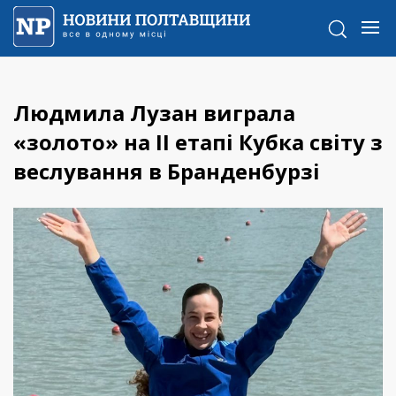
Людмила Лузан виграла
«золото» на ІІ етапі Кубка світу з
веслування в Бранденбурзі