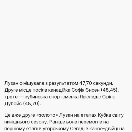
Лузан фінішувала з результатом 47,70 секунди.
Друге місце посіла канадійка Софія Єнсен (48,45),
третє — кубинська спортсменка Яріследіс Сіріло
Дубойс (48,70).
Це вже друге «золото» Лузан на етапах Кубка світу
нинішнього сезону. Раніше вона перемогла на
першому етапі в угорському Сегеді в каное-двійці на