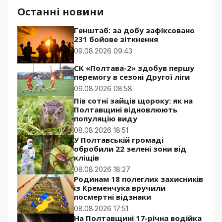
Останні новини
Генштаб: за добу зафіксовано
231 бойове зіткнення
09.08.2026 09:43
СК «Полтава-2» здобув першу
перемогу в сезоні Другої ліги
09.08.2026 08:58
Пів сотні зайців щороку: як на
Полтавщині відновлюють
популяцію виду
08.08.2026 18:51
У Полтавській громаді
обробили 22 зелені зони від
кліщів
08.08.2026 18:27
Родинам 18 полеглих захисників
із Кременчука вручили
посмертні відзнаки
08.08.2026 17:51
На Полтавщині 17-річна водійка