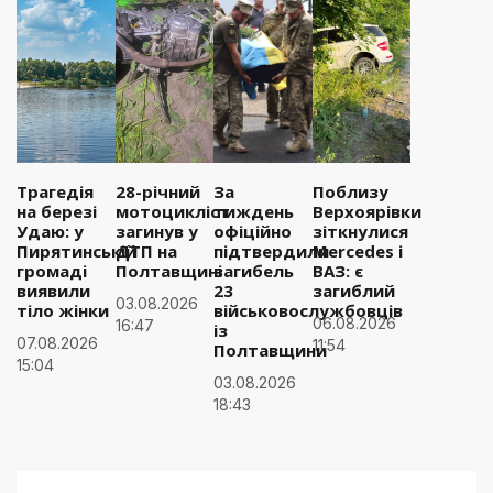
Трагедія
28-річний
За
Поблизу
на березі
мотоцикліст
тиждень
Верхоярівки
Удаю: у
загинув у
офіційно
зіткнулися
Пирятинській
ДТП на
підтвердили
Mercedes і
громаді
Полтавщині
загибель
ВАЗ: є
виявили
23
загиблий
03.08.2026
тіло жінки
військовослужбовців
06.08.2026
16:47
із
07.08.2026
11:54
Полтавщини
15:04
03.08.2026
18:43