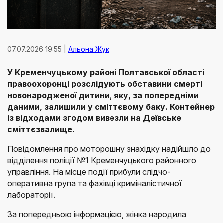
07.07.2026 19:55 |
Альона Жук
У Кременчуцькому районі Полтавської області
правоохоронці розслідують обставини смерті
новонародженої дитини, яку, за попередніми
даними, залишили у сміттєвому баку. Контейнер
із відходами згодом вивезли на Деївське
сміттєзвалище.
Повідомлення про моторошну знахідку надійшло до
відділення поліції №1 Кременчуцького районного
управління. На місце події прибули слідчо-
оперативна група та фахівці криміналістичної
лабораторії.
За попередньою інформацією, жінка народила