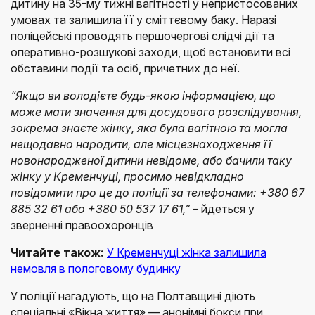
дитину на 35-му тижні вагітності у непристосованих
умовах та залишила її у сміттєвому баку. Наразі
поліцейські проводять першочергові слідчі дії та
оперативно-розшукові заходи, щоб встановити всі
обставини події та осіб, причетних до неї.
“Якщо ви володієте будь-якою інформацією, що
може мати значення для досудового розслідування,
зокрема знаєте жінку, яка була вагітною та могла
нещодавно народити, але місцезнаходження її
новонародженої дитини невідоме, або бачили таку
жінку у Кременчуці, просимо невідкладно
повідомити про це до поліції за телефонами: +380 67
885 32 61 або +380 50 537 17 61,”
– йдеться у
зверненні правоохоронців
Читайте також:
У Кременчуці жінка залишила
немовля в пологовому будинку
У поліції нагадують, що на Полтавщині діють
спеціальні «Вікна життя» — анонімні бокси при