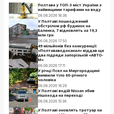
Полтава у ТОП-3 міст України з
найвищими тарифами на воду
06.08.2026 18:38
У Полтаві пошкоджений
обстрілом рф будинок на
Баленка, 7 відновлять за 19,3
млн грн
06.08.2026 17:50
49 мільйонів без конкуренції:
«Полтававодоканал» віддав ще
два підряди запорізькій «АВТО-
М»
06.08.2026 17:11
У річці Псел на Миргородщині
виявили тіло 60-річного
чоловіка
06.08.2026 16:29
У Полтаві водій Nissan збив
пішохода на переході
06.08.2026 15:36
У Полтаві оновлять тротуар на