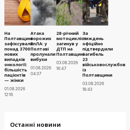
На
Атака
28-річний
За
Полтавщині
ворожих
мотоцикліст
тиждень
зафіксували
БпЛА: у
загинув у
офіційно
понад 3700
Полтаві
ДТП на
підтвердили
нових
пролунали
Полтавщині
загибель
випадків
вибухи
23
03.08.2026
онкології:
військовослужбовці
01.08.2026
16:47
більшість
із
04:37
пацієнтів
Полтавщини
— жінки
03.08.2026
01.08.2026
18:43
12:16
Останні новини