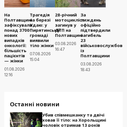
На
Трагедія
28-річний
За
Полтавщині
на березі
мотоцикліст
тиждень
зафіксували
Удаю: у
загинув у
офіційно
понад 3700
Пирятинській
ДТП на
підтвердили
нових
громаді
Полтавщині
загибель
випадків
виявили
23
03.08.2026
онкології:
тіло жінки
військовослужбовці
16:47
більшість
із
07.08.2026
пацієнтів
Полтавщини
15:04
— жінки
03.08.2026
01.08.2026
18:43
12:16
Останні новини
Убив співмешканку та двічі
ховав її тіло: на Хорольщині
чоловік отримав 13 років