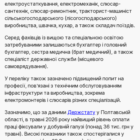
електроустаткування, електромеханік, слюсар-
сантехнік, слюсар-ремонтник, тракторист-машиніст
сільськогосподарського (лісогосподарського)
виробництва, швачка, кухар, а також складач поїздів.
Серед фахівців із вищою та спеціальною освітою
затребуваними залишаються бухгалтер і головний
бухгалтер, сестра медична (брат медичний), а також
спеціаліст державної служби (місцевого
самоврядування).
У переліку також зазначено підвищений попит на
професії, пов’язані з технічним обслуговуванням
інфраструктури та виробництва, зокрема
електромонтерів і слюсарів різних спеціалізацій.
Зазначимо, що за даними
Держстату
у Полтавській
області, в травні 2026 року найвищий рівень оплати
праці фіксували у добувній галузі (понад 36 тис. грн у
травні). Високі показники також спостерігалися у