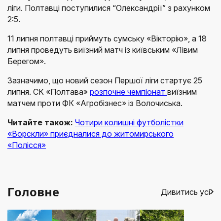
ліги. Полтавці поступилися “Олександрії” з рахунком
2:5.
11 липня полтавці приймуть сумську «Вікторію», а 18
липня проведуть виїзний матч із київським «Лівим
Берегом».
Зазначимо, що новий сезон Першої ліги стартує 25
липня. СК «Полтава»
розпочне чемпіонат
виїзним
матчем проти ФК «Агробізнес» із Волочиська.
Читайте також:
Чотири колишні футболістки
«Ворскли» приєдналися до житомирського
«Полісся»
Головне
Дивитись усі