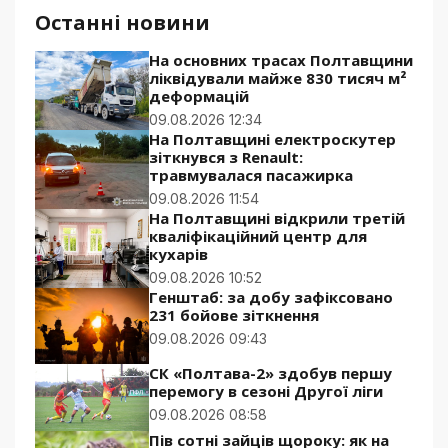
Останні новини
На основних трасах Полтавщини
ліквідували майже 830 тисяч м²
деформацій
09.08.2026 12:34
На Полтавщині електроскутер
зіткнувся з Renault:
травмувалася пасажирка
09.08.2026 11:54
На Полтавщині відкрили третій
кваліфікаційний центр для
кухарів
09.08.2026 10:52
Генштаб: за добу зафіксовано
231 бойове зіткнення
09.08.2026 09:43
СК «Полтава-2» здобув першу
перемогу в сезоні Другої ліги
09.08.2026 08:58
Пів сотні зайців щороку: як на