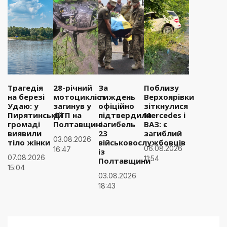
Трагедія
28-річний
За
Поблизу
на березі
мотоцикліст
тиждень
Верхоярівки
Удаю: у
загинув у
офіційно
зіткнулися
Пирятинській
ДТП на
підтвердили
Mercedes і
громаді
Полтавщині
загибель
ВАЗ: є
виявили
23
загиблий
03.08.2026
тіло жінки
військовослужбовців
06.08.2026
16:47
із
07.08.2026
11:54
Полтавщини
15:04
03.08.2026
18:43