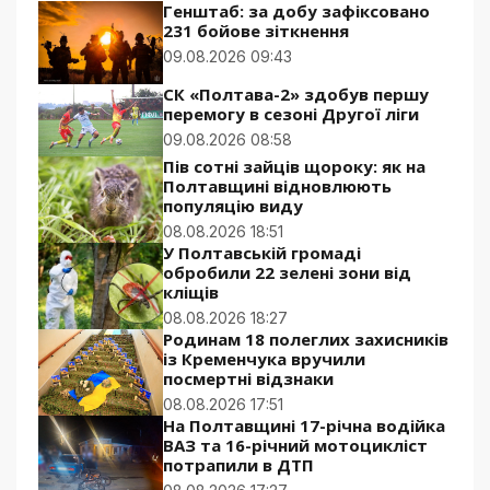
Генштаб: за добу зафіксовано
231 бойове зіткнення
09.08.2026 09:43
СК «Полтава-2» здобув першу
перемогу в сезоні Другої ліги
09.08.2026 08:58
Пів сотні зайців щороку: як на
Полтавщині відновлюють
популяцію виду
08.08.2026 18:51
У Полтавській громаді
обробили 22 зелені зони від
кліщів
08.08.2026 18:27
Родинам 18 полеглих захисників
із Кременчука вручили
посмертні відзнаки
08.08.2026 17:51
На Полтавщині 17-річна водійка
ВАЗ та 16-річний мотоцикліст
потрапили в ДТП