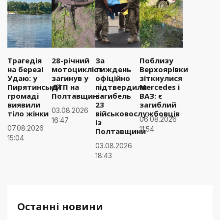
Трагедія
28-річний
За
Поблизу
на березі
мотоцикліст
тиждень
Верхоярівки
Удаю: у
загинув у
офіційно
зіткнулися
Пирятинській
ДТП на
підтвердили
Mercedes і
громаді
Полтавщині
загибель
ВАЗ: є
виявили
23
загиблий
03.08.2026
тіло жінки
військовослужбовців
06.08.2026
16:47
із
07.08.2026
11:54
Полтавщини
15:04
03.08.2026
18:43
Останні новини