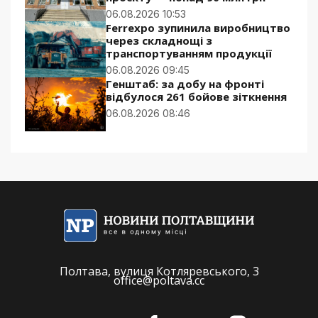
06.08.2026 10:53
Ferrexpo зупинила виробництво
через складнощі з
транспортуванням продукції
06.08.2026 09:45
Генштаб: за добу на фронті
відбулося 261 бойове зіткнення
06.08.2026 08:46
Полтава, вулиця Котляревського, 3
office@poltava.cc