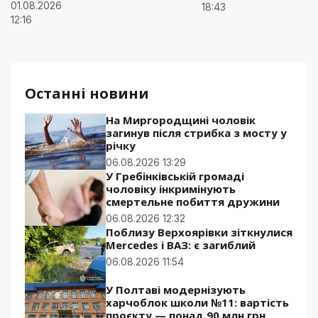
01.08.2026
18:43
12:16
Останні новини
На Миргородщині чоловік
загинув після стрибка з мосту у
річку
06.08.2026 13:29
У Гребінківській громаді
чоловіку інкримінують
смертельне побиття дружини
06.08.2026 12:32
Поблизу Верхоярівки зіткнулися
Mercedes і ВАЗ: є загиблий
06.08.2026 11:54
У Полтаві модернізують
харчоблок школи №11: вартість
проєкту — понад 90 млн грн