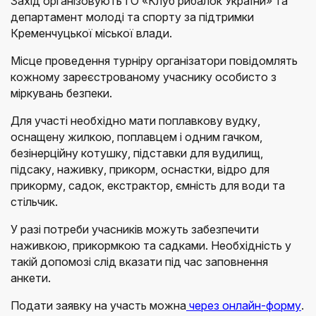
Захід організовують ГО «Клуб рибалок України» та
департамент молоді та спорту за підтримки
Кременчуцької міської влади.
Місце проведення турніру організатори повідомлять
кожному зареєстрованому учаснику особисто з
міркувань безпеки.
Для участі необхідно мати поплавкову вудку,
оснащену жилкою, поплавцем і одним гачком,
безінерційну котушку, підставки для вудилищ,
підсаку, наживку, прикорм, оснастки, відро для
прикорму, садок, екстрактор, ємність для води та
стільчик.
У разі потреби учасників можуть забезпечити
наживкою, прикормкою та садками. Необхідність у
такій допомозі слід вказати під час заповнення
анкети.
Подати заявку на участь можна
через онлайн-форму
.