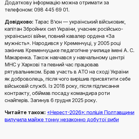
Додаткову інформацію можна отримати за
телефоном: 098 445 69 01.
Довідково:
Тарас В’юн — український військовик,
капітан Збройних сил України, учасник російсько-
української війни, повний кавалер ордена «За
мужність». Народився у Кременчуці, у 2005 році
закінчив Кременчуцьке педагогічне училище імені А. С.
Макаренка. Також навчався у навчальному центрі
МНС у Харкові та певний час працював
рятувальником. Брав участь в АТО на сході України
як доброволець, після чого вирішив присвятити себе
військовій службі. Із 2018 року, після підписання
контракту, обіймав посаду командира роти
снайперів. Загинув 6 грудня 2025 року.
Читайте також:
«Нерест-2026»: поліція Полтавщини
вилучила майже тонну незаконно добутої риби