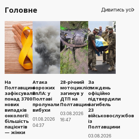
Головне
Дивитись усі
На
Атака
28-річний
За
Полтавщині
ворожих
мотоцикліст
тиждень
зафіксували
БпЛА: у
загинув у
офіційно
понад 3700
Полтаві
ДТП на
підтвердили
нових
пролунали
Полтавщині
загибель
випадків
вибухи
23
03.08.2026
онкології:
військовослужбовці
01.08.2026
16:47
більшість
із
04:37
пацієнтів
Полтавщини
— жінки
03.08.2026