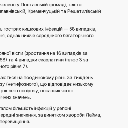
явлено у Полтавській громаді, також
лавнівській, Кременчуцькій та Решетилівській
сть гострих кишкових інфекцій — 58 випадків,
ня, однак нижче середнього багаторічного
яної віспи (зростання на 16 випадків за
68) та 4 випадки скарлатини (плюс 3 за
ого рівня 7).
шаються на поодинокому рівні. За тиждень
у (нетифозного), що відповідає низькому
док лептоспірозу, показник якого
ічних значень.
лом більшість інфекцій у регіоні
середні значення, за винятком хвороби Лайма,
 перевищення.