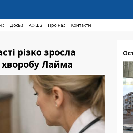
ик
Досьє
Афiша
Про нас
Контакти
сті різко зросла
Ос
а хворобу Лайма