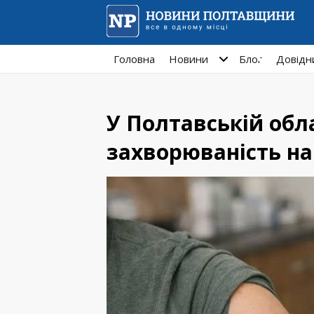
Головна
Новини
Блог
Довідн
У Полтавській обла
захворюваність н