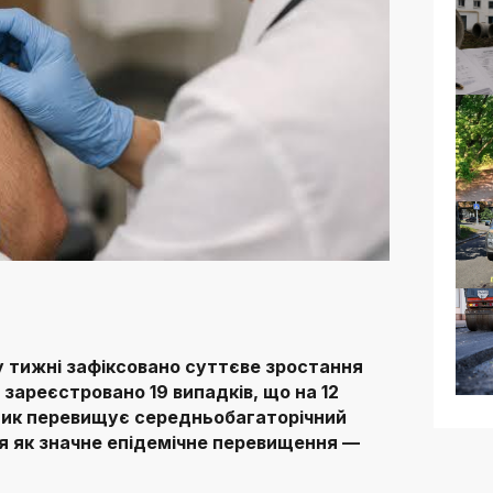
у тижні зафіксовано суттєве зростання
зареєстровано 19 випадків, що на 12
зник перевищує середньобагаторічний
ься як значне епідемічне перевищення —