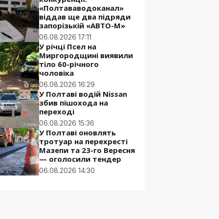
«Полтававодоканал»
віддав ще два підряди
запорізькій «АВТО-М»
06.08.2026 17:11
У річці Псел на
Миргородщині виявили
тіло 60-річного
чоловіка
06.08.2026 16:29
У Полтаві водій Nissan
збив пішохода на
переході
06.08.2026 15:36
У Полтаві оновлять
тротуар на перехресті
Мазепи та 23-го Вересня
— оголосили тендер
06.08.2026 14:30