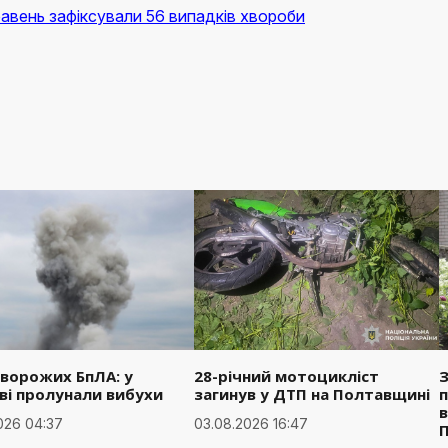
авень зафіксували 56 випадків хвороби
 ворожих БпЛА: у
28-річний мотоцикліст
З
ві пролунали вибухи
загинув у ДТП на Полтавщині
п
в
026 04:37
03.08.2026 16:47