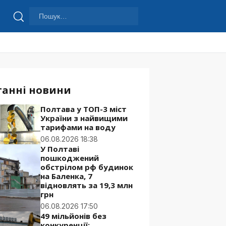
Пошук:
Шукати
танні новини
Полтава у ТОП-3 міст
України з найвищими
тарифами на воду
06.08.2026 18:38
У Полтаві
пошкоджений
обстрілом рф будинок
на Баленка, 7
відновлять за 19,3 млн
грн
06.08.2026 17:50
49 мільйонів без
конкуренції: