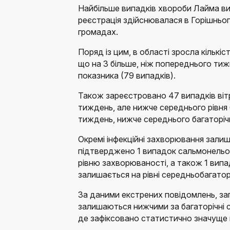
Найбільше випадків хвороби Лайма ви
реєстрація здійснювалася в Горішньоп
громадах.
Поряд із цим, в області зросла кількі
що на 3 більше, ніж попереднього тиж
показника (79 випадків).
Також зареєстровано 47 випадків вітр
тиждень, але нижче середнього рівня 
тиждень, нижче середнього багаторічн
Окремі інфекційні захворювання зали
підтверджено 1 випадок сальмонельоз
рівню захворюваності, а також 1 випа
залишається на рівні середньобагатор
За даними екстрених повідомлень, зага
залишаються нижчими за багаторічні 
де зафіксовано статистично значуще