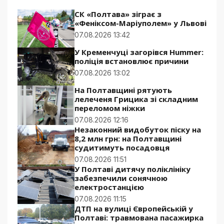
СК «Полтава» зіграє з
«Феніксом-Маріуполем» у Львові
07.08.2026 13:42
У Кременчуці загорівся Hummer:
поліція встановлює причини
07.08.2026 13:02
На Полтавщині рятують
лелеченя Грицика зі складним
переломом ніжки
07.08.2026 12:16
Незаконний видобуток піску на
8,2 млн грн: на Полтавщині
судитимуть посадовця
07.08.2026 11:51
У Полтаві дитячу поліклініку
забезпечили сонячною
електростанцією
07.08.2026 11:15
ДТП на вулиці Європейській у
Полтаві: травмована пасажирка