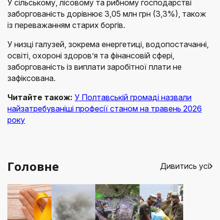
У сільському, лісовому та рибному господарстві
заборгованість дорівнює 3,05 млн грн (3,3%), також
із переважанням старих боргів.
У низці галузей, зокрема енергетиці, водопостачанні,
освіті, охороні здоров’я та фінансовій сфері,
заборгованість із виплати заробітної плати не
зафіксована.
Читайте також:
У Полтавській громаді назвали
найзатребуваніші професії станом на травень 2026
року
Головне
Дивитись усі