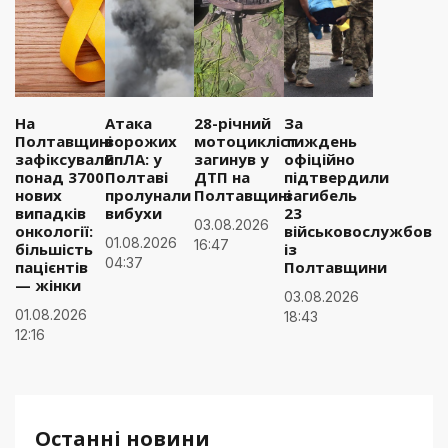
На
Атака
28-річний
За
Полтавщині
ворожих
мотоцикліст
тиждень
зафіксували
БпЛА: у
загинув у
офіційно
понад 3700
Полтаві
ДТП на
підтвердили
нових
пролунали
Полтавщині
загибель
випадків
вибухи
23
03.08.2026
онкології:
військовослужбовці
01.08.2026
16:47
більшість
із
04:37
пацієнтів
Полтавщини
— жінки
03.08.2026
01.08.2026
18:43
12:16
Останні новини