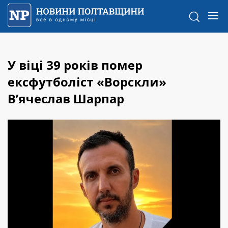
У віці 39 років помер
ексфутболіст «Ворскли»
В’ячеслав Шарпар