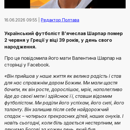
16.06.2026 09:55 |
Редактор Полтава
Український футболіст В’ячеслав Шарпар помер
2 червня у Греції у віці 39 років, у день свого
народження.
Про це повідомила його мати Валентина Шарпар на
сторінці у Facebook.
«Він прийшов у наше життя як велика радість і став
для нас справжнім даром Божим. Ми мали щастя
бачити, як він росте, дорослішає, мріє, наполегливо
йде до своєї мети і здійснює її, ставши відомим
футболістом. Ми раділи його успіхам, його силі, його
таланту.
Він залишив після себе найдорожчий
спадок – чотирьох прекрасних дітей, наших онуків. І
навіть сьогодні, коли біль здається нестерпним, ми
дякуємо Богові за кожен день, який був