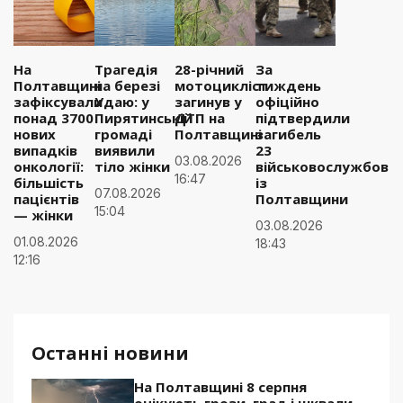
На
Трагедія
28-річний
За
Полтавщині
на березі
мотоцикліст
тиждень
зафіксували
Удаю: у
загинув у
офіційно
понад 3700
Пирятинській
ДТП на
підтвердили
нових
громаді
Полтавщині
загибель
випадків
виявили
23
03.08.2026
онкології:
тіло жінки
військовослужбовці
16:47
більшість
із
07.08.2026
пацієнтів
Полтавщини
15:04
— жінки
03.08.2026
01.08.2026
18:43
12:16
Останні новини
На Полтавщині 8 серпня
очікують грози, град і шквали