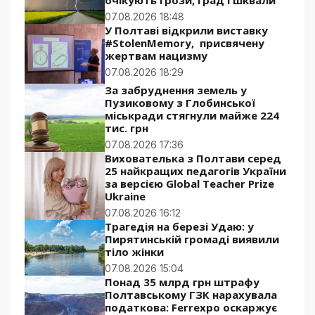
07.08.2026 18:48
У Полтаві відкрили виставку
#StolenMemory, присвячену
жертвам нацизму
07.08.2026 18:29
За забруднення земель у
Пузиковому з Глобинської
міськради стягнули майже 224
тис. грн
07.08.2026 17:36
Вихователька з Полтави серед
25 найкращих педагогів України
за версією Global Teacher Prize
Ukraine
07.08.2026 16:12
Трагедія на березі Удаю: у
Пирятинській громаді виявили
тіло жінки
07.08.2026 15:04
Понад 35 млрд грн штрафу
Полтавському ГЗК нарахувала
податкова: Ferrexpo оскаржує