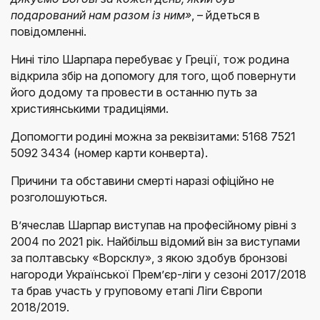
подарований нам разом із ним»
, – йдеться в
повідомленні.
Нині тіло Шарпара перебуває у Греції, тож родина
відкрила збір на допомогу для того, щоб повернути
його додому та провести в останню путь за
християнськими традиціями.
Допомогти родині можна за реквізитами: 5168 7521
5092 3434 (номер карти конверта).
Причини та обставини смерті наразі офіційно не
розголошуються.
В’ячеслав Шарпар виступав на професійному рівні з
2004 по 2021 рік. Найбільш відомий він за виступами
за полтавську «Ворсклу», з якою здобув бронзові
нагороди Української Прем’єр-ліги у сезоні 2017/2018
та брав участь у груповому етапі Ліги Європи
2018/2019.