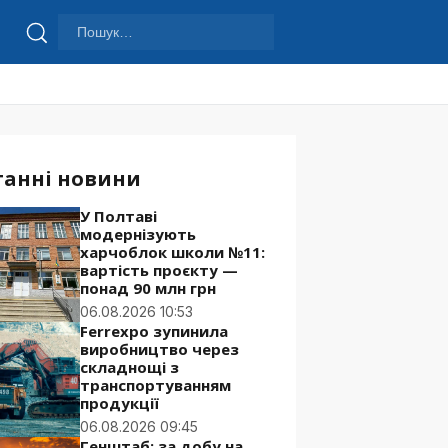
Пошук:
Шукати
танні новини
У Полтаві
модернізують
харчоблок школи №11:
вартість проєкту —
понад 90 млн грн
06.08.2026 10:53
Ferrexpo зупинила
виробництво через
складнощі з
транспортуванням
продукції
06.08.2026 09:45
Генштаб: за добу на