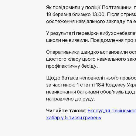
Як повідомили у поліції Полтавщини,
18 березня близько 13:00. Після отри
обстеження навчального закладу та ев
У результаті перевірки вибухонебезпе
школи не виявили. Повідомлення про 
Оперативники швидко встановили особ
шостого класу цього навчального зак
профілактичну бесіду.
Щодо батьків неповнолітнього правоо
за частиною 1 статті 184 Кодексу Ук
невиконання батьками обов’язків щод
направлено до суду.
Читайте також
:
Екссуддя Ленінськог
хабар у 5 тисяч гривень