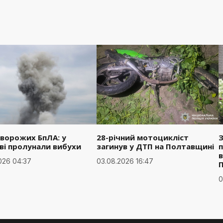
 ворожих БпЛА: у
28-річний мотоцикліст
З
ві пролунали вибухи
загинув у ДТП на Полтавщині
п
в
026 04:37
03.08.2026 16:47
0