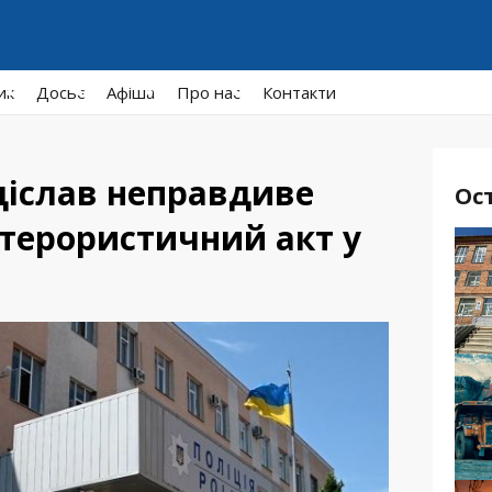
ик
Досьє
Афiша
Про нас
Контакти
діслав неправдиве
Ос
терористичний акт у