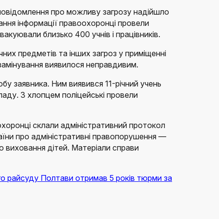
 повідомлення про можливу загрозу надійшло
мання інформації правоохоронці провели
акуювали близько 400 учнів і працівників.
чних предметів та інших загроз у приміщенні
замінування виявилося неправдивим.
у заявника. Ним виявився 11-річний учень
ладу. З хлопцем поліцейські провели
хоронці склали адміністративний протокол
раїни про адміністративні правопорушення —
о виховання дітей. Матеріали справи
о райсуду Полтави отримав 5 років тюрми за