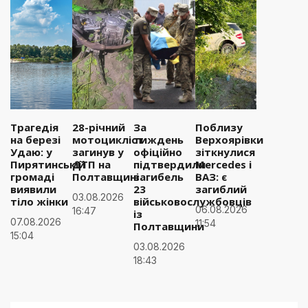
Трагедія
28-річний
За
Поблизу
на березі
мотоцикліст
тиждень
Верхоярівки
Удаю: у
загинув у
офіційно
зіткнулися
Пирятинській
ДТП на
підтвердили
Mercedes і
громаді
Полтавщині
загибель
ВАЗ: є
виявили
23
загиблий
03.08.2026
тіло жінки
військовослужбовців
06.08.2026
16:47
із
07.08.2026
11:54
Полтавщини
15:04
03.08.2026
18:43