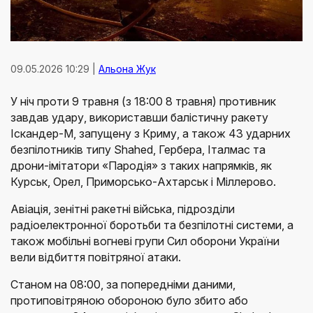
09.05.2026 10:29 |
Альона Жук
У ніч проти 9 травня (з 18:00 8 травня) противник
завдав удару, використавши балістичну ракету
Іскандер-М, запущену з Криму, а також 43 ударних
безпілотників типу Shahed, Гербера, Італмас та
дрони-імітатори «Пародія» з таких напрямків, як
Курськ, Орел, Приморсько-Ахтарськ і Міллерово.
Авіація, зенітні ракетні війська, підрозділи
радіоелектронної боротьби та безпілотні системи, а
також мобільні вогневі групи Сил оборони України
вели відбиття повітряної атаки.
Станом на 08:00, за попередніми даними,
протиповітряною обороною було збито або