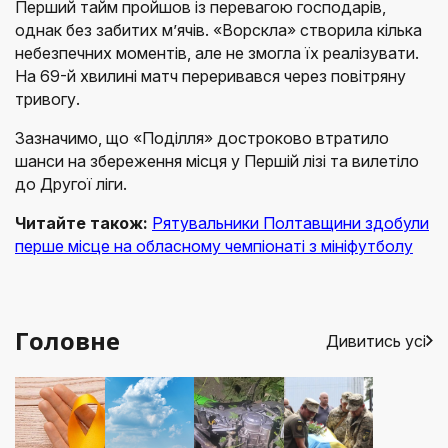
Перший тайм пройшов із перевагою господарів,
однак без забитих м’ячів. «Ворскла» створила кілька
небезпечних моментів, але не змогла їх реалізувати.
На 69-й хвилині матч переривався через повітряну
тривогу.
Зазначимо, що «Поділля» достроково втратило
шанси на збереження місця у Першій лізі та вилетіло
до Другої ліги.
Читайте також:
Рятувальники Полтавщини здобули
перше місце на обласному чемпіонаті з мініфутболу
Головне
Дивитись усі