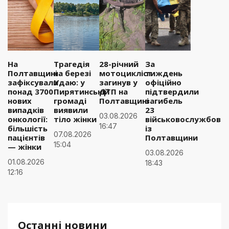
На
Трагедія
28-річний
За
Полтавщині
на березі
мотоцикліст
тиждень
зафіксували
Удаю: у
загинув у
офіційно
понад 3700
Пирятинській
ДТП на
підтвердили
нових
громаді
Полтавщині
загибель
випадків
виявили
23
03.08.2026
онкології:
тіло жінки
військовослужбовці
16:47
більшість
із
07.08.2026
пацієнтів
Полтавщини
15:04
— жінки
03.08.2026
01.08.2026
18:43
12:16
Останні новини