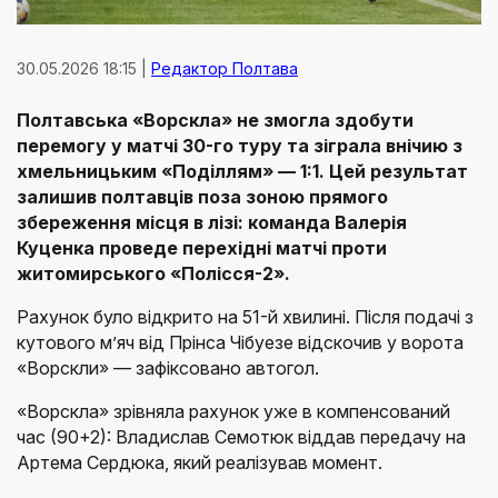
30.05.2026 18:15 |
Редактор Полтава
Полтавська «Ворскла» не змогла здобути
перемогу у матчі 30-го туру та зіграла внічию з
хмельницьким «Поділлям» — 1:1. Цей результат
залишив полтавців поза зоною прямого
збереження місця в лізі: команда Валерія
Куценка проведе перехідні матчі проти
житомирського «Полісся-2».
Рахунок було відкрито на 51-й хвилині. Після подачі з
кутового м’яч від Прінса Чібуезе відскочив у ворота
«Ворскли» — зафіксовано автогол.
«Ворскла» зрівняла рахунок уже в компенсований
час (90+2): Владислав Семотюк віддав передачу на
Артема Сердюка, який реалізував момент.