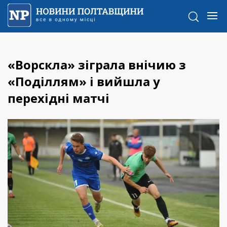
«Ворскла» зіграла внічию з
«Поділлям» і вийшла у
перехідні матчі