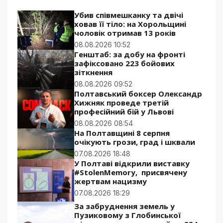
Убив співмешканку та двічі
ховав її тіло: на Хорольщині
чоловік отримав 13 років
08.08.2026 10:52
Генштаб: за добу на фронті
зафіксовано 223 бойових
зіткнення
08.08.2026 09:52
Полтавський боксер Олександр
Хижняк проведе третій
професійний бій у Львові
08.08.2026 08:54
На Полтавщині 8 серпня
очікують грози, град і шквали
07.08.2026 18:48
У Полтаві відкрили виставку
#StolenMemory, присвячену
жертвам нацизму
07.08.2026 18:29
За забруднення земель у
Пузиковому з Глобинської