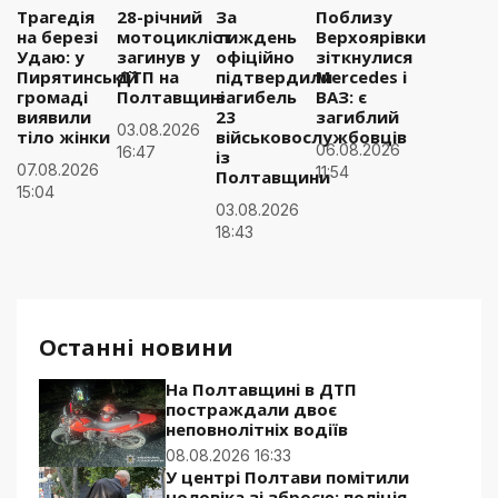
Трагедія
28-річний
За
Поблизу
на березі
мотоцикліст
тиждень
Верхоярівки
Удаю: у
загинув у
офіційно
зіткнулися
Пирятинській
ДТП на
підтвердили
Mercedes і
громаді
Полтавщині
загибель
ВАЗ: є
виявили
23
загиблий
03.08.2026
тіло жінки
військовослужбовців
06.08.2026
16:47
із
07.08.2026
11:54
Полтавщини
15:04
03.08.2026
18:43
Останні новини
На Полтавщині в ДТП
постраждали двоє
неповнолітніх водіїв
08.08.2026 16:33
У центрі Полтави помітили
чоловіка зі зброєю: поліція