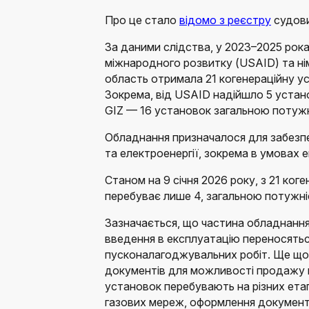
Про це стало
відомо з реєстру
судови
За даними слідства, у 2023–2025 рок
міжнародного розвитку (USAID) та ні
область отримала 21 когенераційну у
Зокрема, від USAID надійшло 5 устан
GIZ — 16 установок загальною потуж
Обладнання призначалося для забезп
та електроенергії, зокрема в умовах е
Станом на 9 січня 2026 року, з 21 ког
перебуває лише 4, загальною потужні
Зазначається, що частина обладнання
введення в експлуатацію переносятьс
пусконалагоджувальних робіт. Ще щ
документів для можливості продажу н
установок перебувають на різних ета
газових мереж, оформлення документ