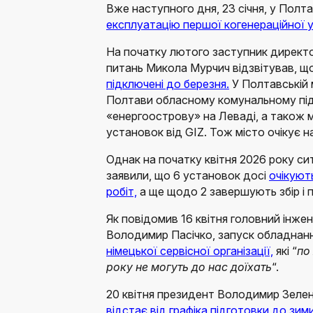
Вже наступного дня, 23 січня, у Полт
експлуатацію першої когенераційної 
На початку лютого заступник директ
питань Микола Мурчич відзвітував, що
підключені до березня.
У Полтавській 
Полтави обласному комунальному під
«енергоострову» на Леваді, а також м
установок від GIZ. Тож місто очікує 
Однак на початку квітня 2026 року си
заявили, що 6 установок досі
очікуют
робіт,
а ще щодо 2 завершують збір і п
Як повідомив 16 квітня головний ін
Володимир Пасічко, запуск обладнан
німецької сервісної організації,
які “
по
року не могуть до нас доїхать
“.
20 квітня президент Володимир Зелен
відстає від графіка підготовки до зими