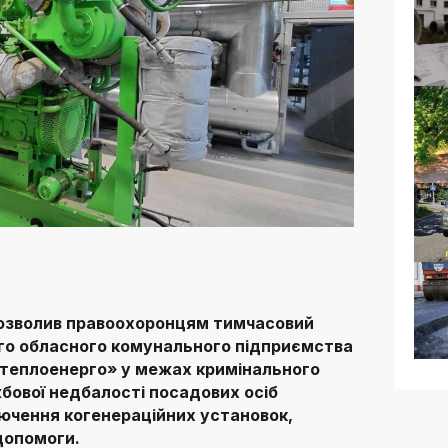
озволив правоохоронцям тимчасовий
го обласного комунального підприємства
теплоенерго» у межах кримінального
бової недбалості посадових осіб
лючення когенераційних установок,
допомоги.