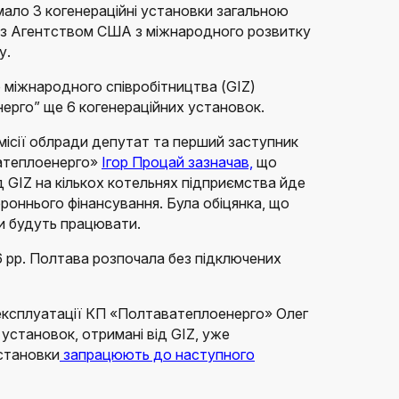
ало 3 когенераційні установки загальною
і з Агентством США з міжнародного розвитку
у.
о міжнародного співробітництва (GIZ)
ерго” ще 6 когенераційних установок.
омісії облради депутат та перший заступник
атеплоенерго»
Ігор Процай зазначав,
що
д GIZ на кількох котельнях підприємства йде
ороннього фінансування. Була обіцянка, що
и будуть працювати.
 рр. Полтава розпочала без підключених
 експлуатації КП «Полтаватеплоенерго» Олег
установок, отримані від GIZ, уже
установки
запрацюють до наступного