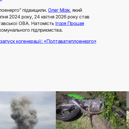
лоенерго” підвищили.
Олег Мізік
, який
ня 2024 року, 24 квітня 2026 року став
тавської ОВА. Натомість
Ігоря Процая
комунального підприємства.
 запуск когенерації: «Полтаватеплоенерго»