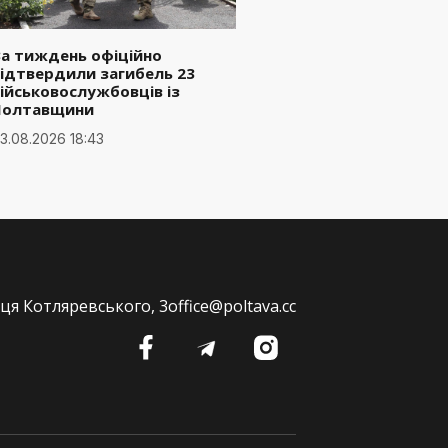
а тиждень офіційно
ідтвердили загибель 23
ійськовослужбовців із
Полтавщини
3.08.2026 18:43
ця Котляревського, 3
office@poltava.cc