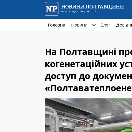
Головна
Новини
Блог
Довідн
На Полтавщині пр
когенетаційних ус
доступ до докумен
«Полтаватеплоене