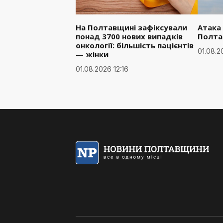
На Полтавщині зафіксували
Атака
понад 3700 нових випадків
Полта
онкології: більшість пацієнтів
01.08.2
— жінки
01.08.2026 12:16