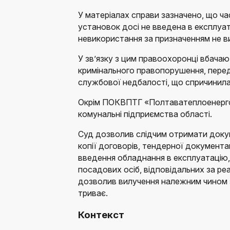
У матеріалах справи зазначено, що ча
установок досі не введена в експлуат
невикористання за призначенням не ви
У зв’язку з цим правоохоронці вбачаю
кримінального правопорушення, передб
службової недбалості, що спричинила 
Окрім ПОКВПТГ «Полтаватеплоенерго»
комунальні підприємства області.
Суд дозволив слідчим отримати доку
копії договорів, тендерної документац
введення обладнання в експлуатацію,
посадових осіб, відповідальних за ре
дозволив вилучення належним чином з
триває.
Контекст