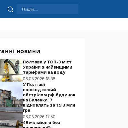
Пошук:
Шукати
танні новини
Полтава у ТОП-3 міст
України з найвищими
тарифами на воду
06.08.2026 18:38
У Полтаві
пошкоджений
обстрілом рф будинок
на Баленка, 7
відновлять за 19,3 млн
грн
06.08.2026 17:50
49 мільйонів без
конкуренції: