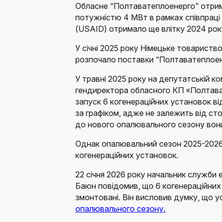
Обласне “Полтаватеплоенерго” отрим
потужністю 4 МВт в рамках співпрац
(USAID) отримало ще влітку 2024 рок
У січні 2025 року Німецьке товариств
розпочало поставки “Полтаватеплоен
У травні 2025 року на депутатській к
гендиректора обласного КП «Полтав
запуск 6 когенераційних установок ві
за графіком, адже не залежить від ст
до нового опалювального сезону вон
Однак опалювальний сезон 2025-2026
когенераційних установок.
22 січня 2026 року начальник служби
Баюн повідомив, що 6 когенераційних 
змонтовані. Він висловив думку, що 
опалювального сезону.