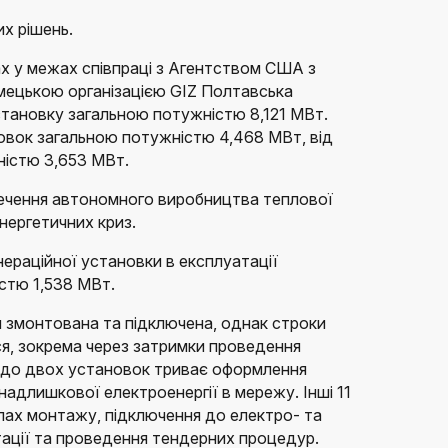
х рішень.
ах у межах співпраці з Агентством США з
мецькою організацією GIZ Полтавська
становку загальною потужністю 8,121 МВт.
овок загальною потужністю 4,468 МВт, від
ністю 3,653 МВт.
ечення автономного виробництва теплової
нергетичних криз.
енераційної установки в експлуатації
стю 1,538 МВт.
 змонтована та підключена, однак строки
я, зокрема через затримки проведення
одо двох установок триває оформлення
адлишкової електроенергії в мережу. Інші 11
пах монтажу, підключення до електро- та
ації та проведення тендерних процедур.