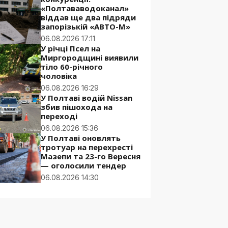
«Полтававодоканал»
віддав ще два підряди
запорізькій «АВТО-М»
06.08.2026 17:11
У річці Псел на
Миргородщині виявили
тіло 60-річного
чоловіка
06.08.2026 16:29
У Полтаві водій Nissan
збив пішохода на
переході
06.08.2026 15:36
У Полтаві оновлять
тротуар на перехресті
Мазепи та 23-го Вересня
— оголосили тендер
06.08.2026 14:30