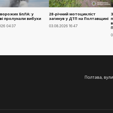
 ворожих БпЛА: у
28-річний мотоцикліст
З
ві пролунали вибухи
загинув у ДТП на Полтавщині
п
в
026 04:37
03.08.2026 16:47
0
Полтава, вули