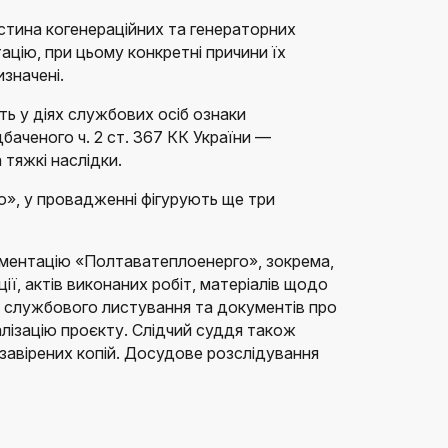
стина когенераційних та генераторних
ацію, при цьому конкретні причини їх
значені.
ть у діях службових осіб ознаки
аченого ч. 2 ст. 367 КК України —
тяжкі наслідки.
, у провадженні фігурують ще три
ментацію «Полтаватеплоенерго», зокрема,
ії, актів виконаних робіт, матеріалів щодо
 службового листування та документів про
алізацію проєкту. Слідчий суддя також
авірених копій. Досудове розслідування