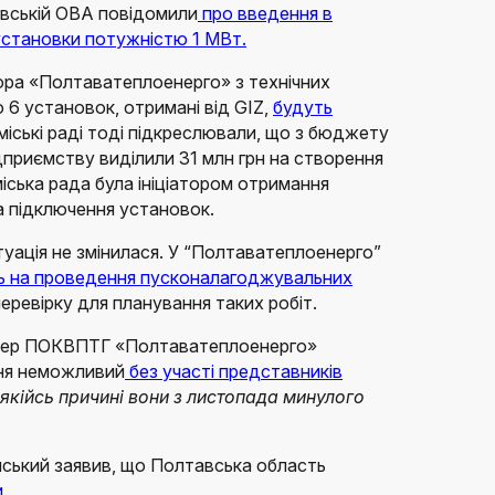
авській ОВА повідомили
про введення в
установки потужністю 1 МВт.
ора «Полтаватеплоенерго» з технічних
 6 установок, отримані від GIZ,
будуть
міські раді тоді підкреслювали, що з бюджету
приємству виділили 31 млн грн на створення
іська рада була ініціатором отримання
на підключення установок.
туація не змінилася. У “Полтаватеплоенерго”
ь на проведення пусконалагоджувальних
еревірку для планування таких робіт.
женер ПОКВПТГ «Полтаватеплоенерго»
ня неможливий
без участі представників
 якійсь причині вони з листопада минулого
ський заявив, що Полтавська область
.