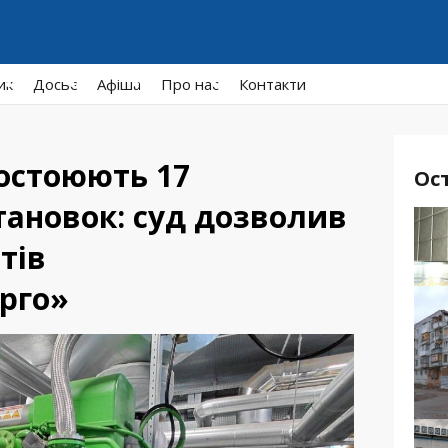
ик
Досьє
Афiша
Про нас
Контакти
остоюють 17
Ос
тановок: суд дозволив
тів
рго»