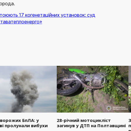
орода.
тоюють 17 когенетаційних установок: суд
лтаватеплоенерго»
 ворожих БпЛА: у
28-річний мотоцикліст
З
ві пролунали вибухи
загинув у ДТП на Полтавщині
п
в