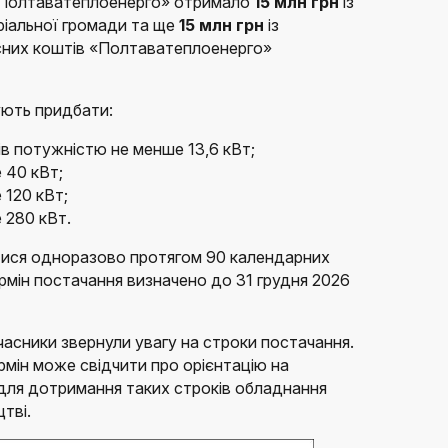
е «Полтаватеплоенерго» отримало
15 млн грн
із
ріальної громади та ще
15 млн грн
із
асних коштів «Полтаватеплоенерго»
ують придбати:
ів потужністю не менше 13,6 кВт;
 40 кВт;
 120 кВт;
 280 кВт.
ися одноразово протягом 90 календарних
ермін постачання визначено до 31 грудня 2026
учасники звернули увагу на строки постачання.
ермін може свідчити про орієнтацію на
 для дотримання таких строків обладнання
тві.