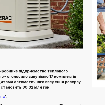
иробниче підприємство теплового
о» оголосило закупівлю 17 комплектів
 щитами автоматичного введення резерву
і становить 30,32 млн грн.
rro
“.