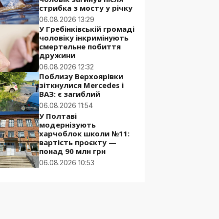
стрибка з мосту у річку
06.08.2026 13:29
У Гребінківській громаді
чоловіку інкримінують
смертельне побиття
дружини
06.08.2026 12:32
Поблизу Верхоярівки
зіткнулися Mercedes і
ВАЗ: є загиблий
06.08.2026 11:54
У Полтаві
модернізують
харчоблок школи №11:
вартість проєкту —
понад 90 млн грн
06.08.2026 10:53