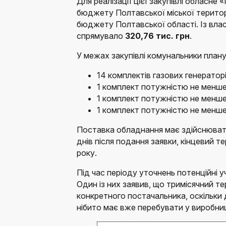
Для реалізації цієї закупівлі обласн
бюджету Полтавської міської терито
бюджету Полтавської області. Із вл
спрямувало
320,76 тис. грн
.
У межах закупівлі комунальники план
14 комплектів газових генератор
1 комплект потужністю не менше
1 комплект потужністю не менше
1 комплект потужністю не менше
Поставка обладнання має здійснюват
днів після подання заявки, кінцевий т
року.
Під час періоду уточнень потенційні 
Один із них заявив, що тримісячний т
конкретного постачальника, оскільки
нібито має вже перебувати у виробниц