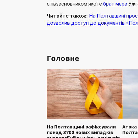
співзасновником якої є
брат мера
Ужг
Читайте також:
На Полтавщині прос
дозволив доступ до документів «По
Головне
На Полтавщині зафіксували
Атака
понад 3700 нових випадків
Полта
онкології: більшість пацієнтів