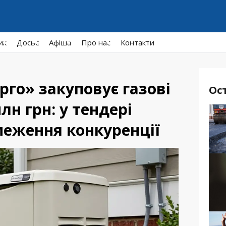
ик
Досьє
Афiша
Про нас
Контакти
го» закуповує газові
Ос
лн грн: у тендері
меження конкуренції