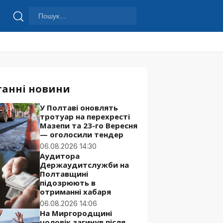
Пошук:
Шукати
танні новини
У Полтаві оновлять
тротуар на перехресті
Мазепи та 23-го Вересня
— оголосили тендер
06.08.2026 14:30
Аудитора
Держаудитслужби на
Полтавщині
підозрюють в
отриманні хабаря
06.08.2026 14:06
На Миргородщині
чоловік загинув після