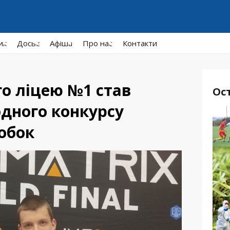
ик
Досьє
Афiша
Про нас
Контакти
о ліцею №1 став
Ос
дного конкурсу
обок