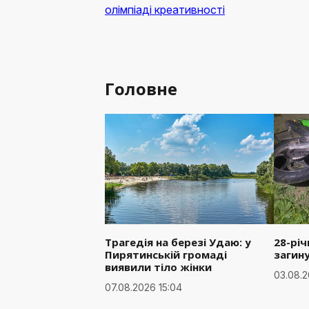
олімпіаді креативності
Головне
Трагедія на березі Удаю: у
28-рі
Пирятинській громаді
загин
виявили тіло жінки
03.08.2
07.08.2026 15:04