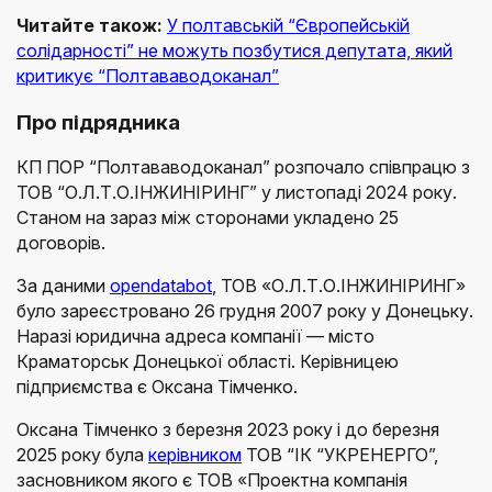
Читайте також:
У полтавській “Європейській
солідарності” не можуть позбутися депутата, який
критикує “Полтававодоканал”
Про підрядника
КП ПОР “Полтававодоканал” розпочало співпрацю з
ТОВ “О.Л.Т.О.ІНЖИНІРИНГ” у листопаді 2024 року.
Станом на зараз між сторонами укладено 25
договорів.
За даними
opendatabot
, ТОВ «О.Л.Т.О.ІНЖИНІРИНГ»
було зареєстровано 26 грудня 2007 року у Донецьку.
Наразі юридична адреса компанії — місто
Краматорськ Донецької області. Керівницею
підприємства є Оксана Тімченко.
Оксана Тімченко з березня 2023 року і до березня
2025 року була
керівником
ТОВ “ІК “УКРЕНЕРГО”,
засновником якого є ТОВ «Проектна компанія