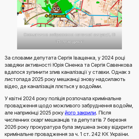
Схематичне зображення поточної ситуації, ІВ
“Полтавщина”
За словами депутата Сергія Іващенка, у 2024 році
завдяки активності Юрія Сіненка та Сергія Савенкова
вдалося зупинити злив каналізації у ставки. Однак з
листопада 2025 року мешканці знову надсилають
відео, де каналізація ллється у водойми.
У квітні 2024 року поліція розпочала кримінальне
провадження щодо можливого забруднення водойм,
але наприкінці 2025 року
його закрили
. Після
численних скарг мешканців та депутатів 7 березня
2026 року прокуратура була змушена знову відкрити
кримінальне провадження за ч. 1 ст. 242 КК України.