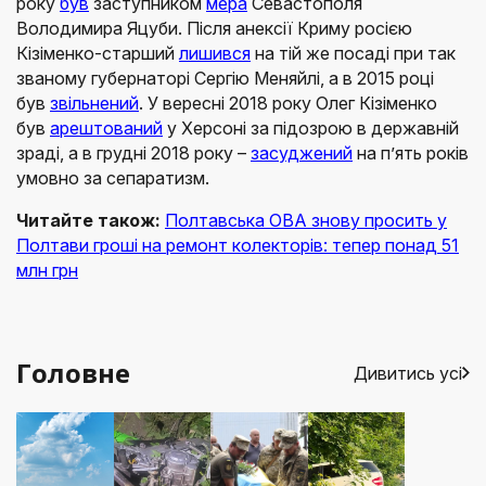
року
був
заступником
мера
Севастополя
Володимира Яцуби. Після анексії Криму росією
Кізіменко-старший
лишився
на тій же посаді при так
званому губернаторі Сергію Меняйлі, а в 2015 році
був
звільнений
. У вересні 2018 року Олег Кізіменко
був
арештований
у Херсоні за підозрою в державній
зраді, а в грудні 2018 року –
засуджений
на п’ять років
умовно за сепаратизм.
Читайте також:
Полтавська ОВА знову просить у
Полтави гроші на ремонт колекторів: тепер понад 51
млн грн
Головне
Дивитись усі