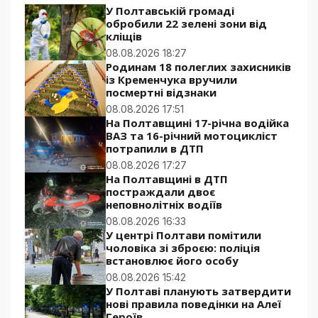
У Полтавській громаді
обробили 22 зелені зони від
кліщів
08.08.2026 18:27
Родинам 18 полеглих захисників
із Кременчука вручили
посмертні відзнаки
08.08.2026 17:51
На Полтавщині 17-річна водійка
ВАЗ та 16-річний мотоцикліст
потрапили в ДТП
08.08.2026 17:27
На Полтавщині в ДТП
постраждали двоє
неповнолітніх водіїв
08.08.2026 16:33
У центрі Полтави помітили
чоловіка зі зброєю: поліція
встановлює його особу
08.08.2026 15:42
У Полтаві планують затвердити
нові правила поведінки на Алеї
Героїв