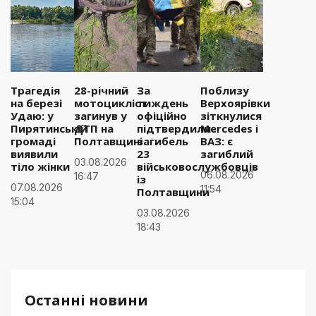
Трагедія
28-річний
За
Поблизу
на березі
мотоцикліст
тиждень
Верхоярівки
Удаю: у
загинув у
офіційно
зіткнулися
Пирятинській
ДТП на
підтвердили
Mercedes і
громаді
Полтавщині
загибель
ВАЗ: є
виявили
23
загиблий
03.08.2026
тіло жінки
військовослужбовців
06.08.2026
16:47
із
07.08.2026
11:54
Полтавщини
15:04
03.08.2026
18:43
Останні новини