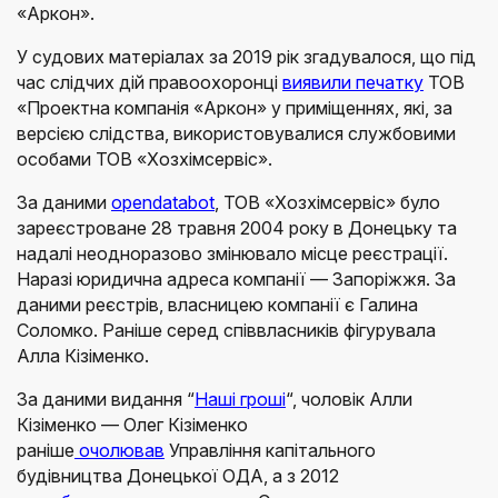
«Аркон».
У судових матеріалах за 2019 рік згадувалося, що під
час слідчих дій правоохоронці
виявили печатку
ТОВ
«Проектна компанія «Аркон» у приміщеннях, які, за
версією слідства, використовувалися службовими
особами ТОВ «Хозхімсервіс».
За даними
opendatabot
, ТОВ «Хозхімсервіс» було
зареєстроване 28 травня 2004 року в Донецьку та
надалі неодноразово змінювало місце реєстрації.
Наразі юридична адреса компанії — Запоріжжя. За
даними реєстрів, власницею компанії є Галина
Соломко. Раніше серед співвласників фігурувала
Алла Кізіменко.
За даними видання “
Наші гроші
“, чоловік Алли
Кізіменко — Олег Кізіменко
раніше
очолював
Управління капітального
будівництва Донецької ОДА, а з 2012